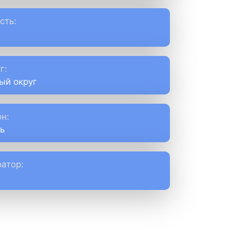
сть:
г:
ый округ
н:
ь
атор: