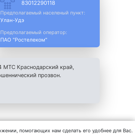
83012290118
Предполагаемый населеный пункт:
Улан-Удэ
Предполагаемый оператор:
ПАО "Ростелеком"
4 МТС Краснодарский край,
ошеннический прозвон.
ложении, помогающих нам сделать его удобнее для Вас.
нформации, написанной пользователями.