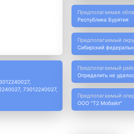
Предполагаемая обла
Республика Бурятия
Предполагаемый окру
Сибирский федеральн
Предполагаемый райо
:
Определить не удалос
73012240027,
)2240027, 73012240027,
Предполагаемый опер
ООО "Т2 Мобайл"