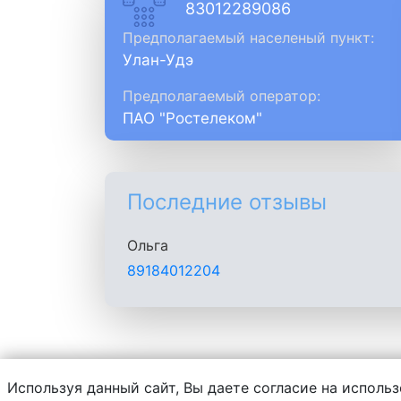
83012289086
Предполагаемый населеный пункт:
Улан-Удэ
Предполагаемый оператор:
ПАО "Ростелеком"
Последние отзывы
Ольга
89184012204
Используя данный сайт, Вы даете согласие на использ
Администрация сайта не несет ответств