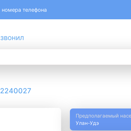
 номера телефона
 звонил
12240027
Предполагаемый насе
Улан-Удэ