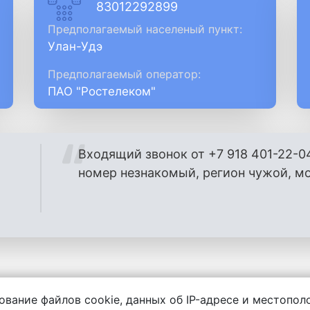
83012292899
Предполагаемый населеный пункт:
Улан-Удэ
Предполагаемый оператор:
ПАО "Ростелеком"
Входящий звонок от +7 918 401-22-0
номер незнакомый, регион чужой, м
ование файлов cookie, данных об IP-адресе и местопо
енности за содержание комментариев, любой другой и