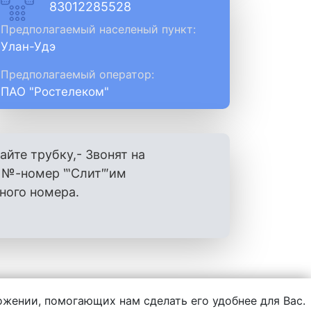
83012285528
Предполагаемый населеный пункт:
Улан-Удэ
Предполагаемый оператор:
ПАО "Ростелеком"
айте трубку,- Звонят на
ш №-номер ‷Слит‴им
ного номера.
ложении, помогающих нам сделать его удобнее для Вас.
нформации, написанной пользователями.