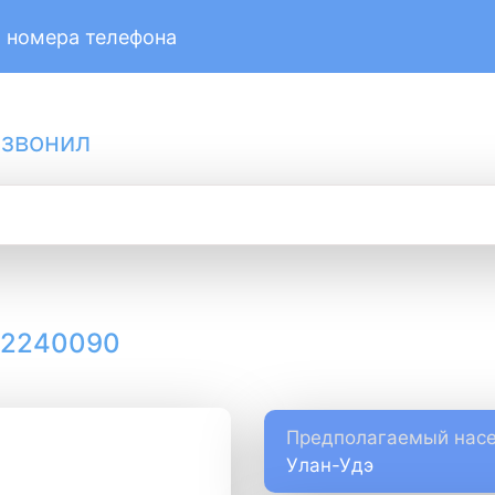
 номера телефона
 звонил
12240090
Предполагаемый насе
Улан-Удэ