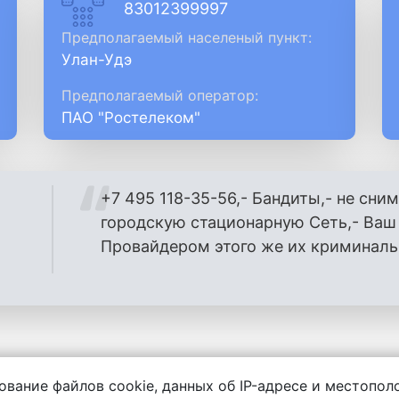
83012399997
Предполагаемый населеный пункт:
Улан-Удэ
Предполагаемый оператор:
ПАО "Ростелеком"
+7 495 118-35-56,- Бандиты,- не сним
городскую стационарную Сеть,- Ва
Провайдером этого же их криминаль
ование файлов cookie, данных об IP-адресе и местопо
енности за содержание комментариев, любой другой и