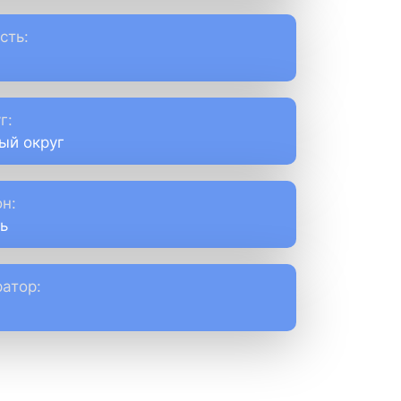
сть:
г:
ый округ
н:
ь
атор: