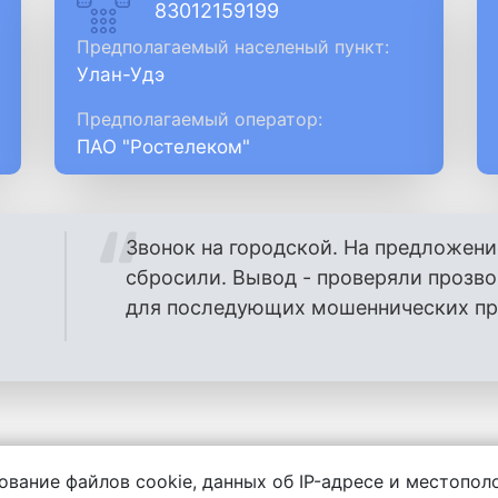
83012159199
Предполагаемый населеный пункт:
Улан-Удэ
Предполагаемый оператор:
ПАО "Ростелеком"
Звонок на городской. На предложени
сбросили. Вывод - проверяли прозв
для последующих мошеннических проз
ование файлов cookie, данных об IP-адресе и местопо
енности за содержание комментариев, любой другой и