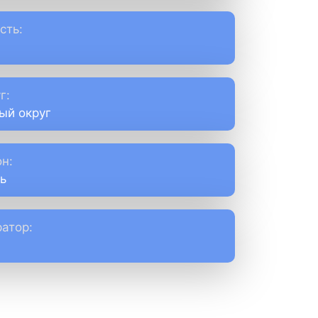
сть:
г:
ый округ
н:
ь
атор: