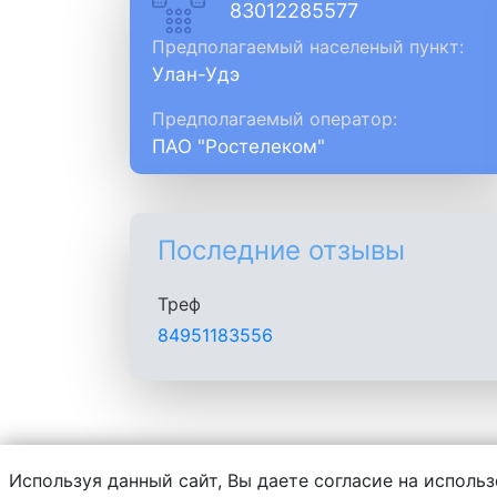
83012285577
Предполагаемый населеный пункт:
Улан-Удэ
Предполагаемый оператор:
ПАО "Ростелеком"
Последние отзывы
Треф
84951183556
Используя данный сайт, Вы даете согласие на использ
Администрация сайта не несет ответств