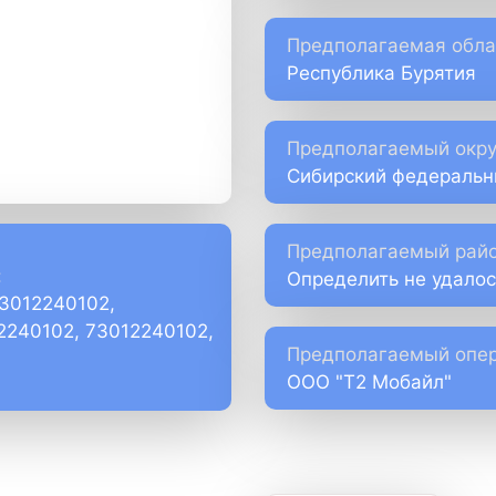
Предполагаемая обла
Республика Бурятия
Предполагаемый окру
Сибирский федеральн
Предполагаемый райо
:
Определить не удалос
73012240102,
)2240102, 73012240102,
Предполагаемый опер
ООО "Т2 Мобайл"