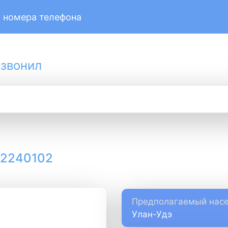
 номера телефона
 звонил
12240102
Предполагаемый насе
Улан-Удэ