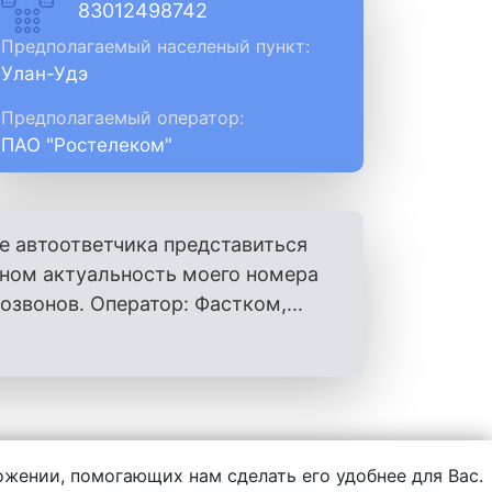
83012498742
Предполагаемый населеный пункт:
Улан-Удэ
Предполагаемый оператор:
ПАО "Ростелеком"
е автоответчика представиться
оном актуальность моего номера
вонов. Оператор: Фастком,...
ложении, помогающих нам сделать его удобнее для Вас.
нформации, написанной пользователями.