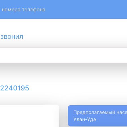
 номера телефона
 звонил
12240195
Предполагаемый насе
Улан-Удэ