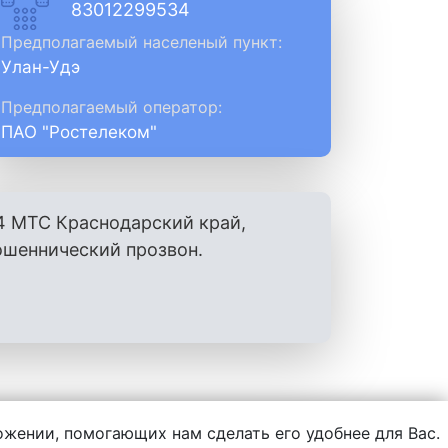
83012299534
Предполагаемый населеный пункт:
Улан-Удэ
Предполагаемый оператор:
ПАО "Ростелеком"
4 МТС Краснодарский край,
ошеннический прозвон.
ложении, помогающих нам сделать его удобнее для Вас.
нформации, написанной пользователями.