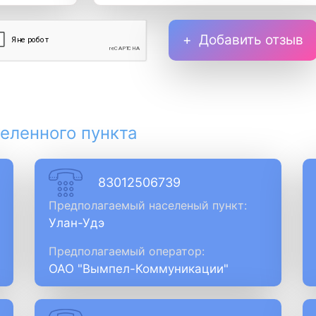
Добавить отзыв
еленного пункта
83012506739
Предполагаемый населеный пункт:
Улан-Удэ
Предполагаемый оператор:
ОАО "Вымпел-Коммуникации"