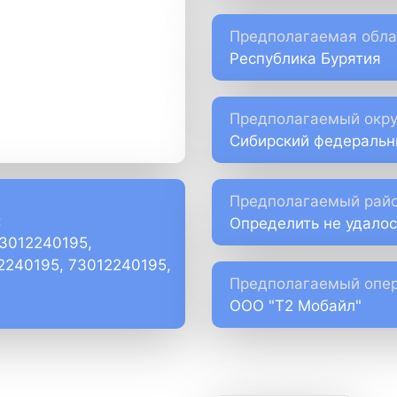
Предполагаемая обла
Республика Бурятия
Предполагаемый окру
Сибирский федеральн
Предполагаемый райо
:
Определить не удалос
73012240195,
)2240195, 73012240195,
Предполагаемый опер
ООО "Т2 Мобайл"