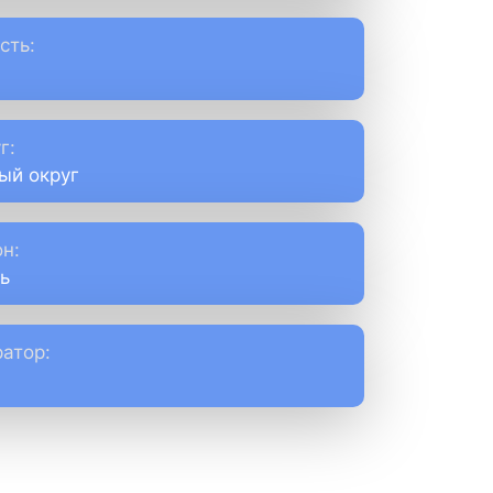
сть:
г:
ый округ
н:
ь
атор: