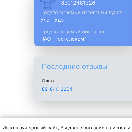
83012481326
Предполагаемый населеный пункт:
Улан-Удэ
Предполагаемый оператор:
ПАО "Ростелеком"
Последние отзывы
Ольга
89184012204
Используя данный сайт, Вы даете согласие на использ
Администрация сайта не несет ответств