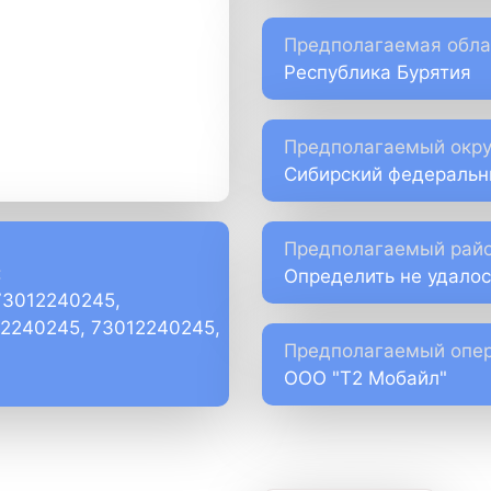
Предполагаемая обла
Республика Бурятия
Предполагаемый окру
Сибирский федеральн
Предполагаемый райо
:
Определить не удалос
73012240245,
)2240245, 73012240245,
Предполагаемый опер
ООО "Т2 Мобайл"