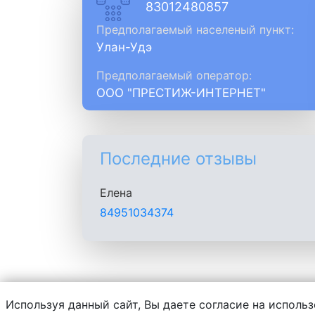
83012480857
Предполагаемый населеный пункт:
Улан-Удэ
Предполагаемый оператор:
ООО "ПРЕСТИЖ-ИНТЕРНЕТ"
Последние отзывы
Елена
84951034374
Используя данный сайт, Вы даете согласие на использ
Администрация сайта не несет ответств