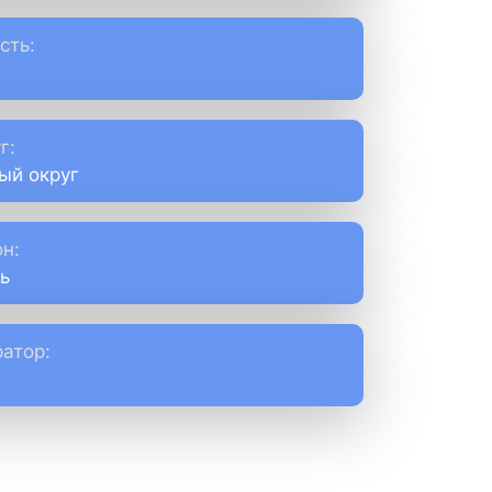
сть:
г:
ый округ
н:
ь
атор: