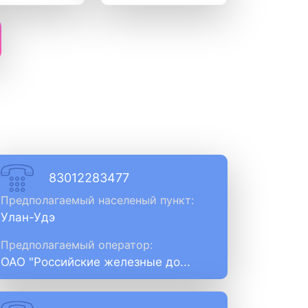
83012283477
Предполагаемый населеный пункт:
Улан-Удэ
Предполагаемый оператор:
ОАО "Российские железные до...