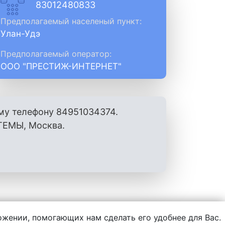
83012480833
Предполагаемый населеный пункт:
Улан-Удэ
Предполагаемый оператор:
ООО "ПРЕСТИЖ-ИНТЕРНЕТ"
му телефону 84951034374.
ЕМЫ, Москва.
ложении, помогающих нам сделать его удобнее для Вас.
нформации, написанной пользователями.