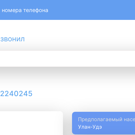
 номера телефона
 звонил
12240245
Предполагаемый насе
Улан-Удэ