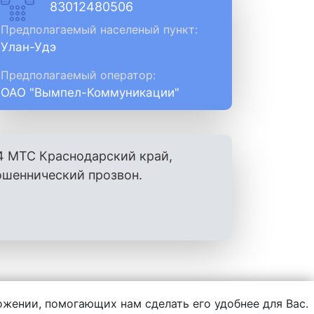
83012480506
Предполагаемый населеный пункт:
Улан-Удэ
Предполагаемый оператор:
ОАО "Вымпел-Коммуникации"
4 МТС Краснодарский край,
ошеннический прозвон.
ложении, помогающих нам сделать его удобнее для Вас.
нформации, написанной пользователями.