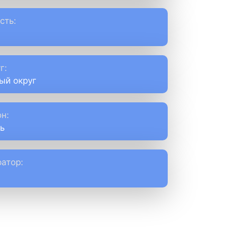
сть:
г:
ый округ
н:
ь
атор: