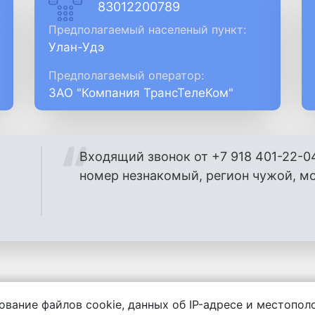
83012200789
Предполагаемый населеный пункт:
Улан-Удэ
Предполагаемый оператор:
ЗАО "Компания ТрансТелеКом"
Входящий звонок от +7 918 401-22-0
номер незнакомый, регион чужой, м
ование файлов cookie, данных об IP-адресе и местопо
енности за содержание комментариев, любой другой и