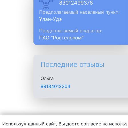
83012499378
Предполагаемый населеный пункт:
Улан-Удэ
Предполагаемый оператор:
ПАО "Ростелеком"
Последние отзывы
Ольга
89184012204
Используя данный сайт, Вы даете согласие на использ
Администрация сайта не несет ответств