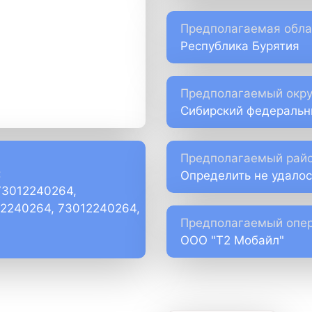
Предполагаемая обла
Республика Бурятия
Предполагаемый окру
Сибирский федеральн
Предполагаемый райо
:
Определить не удалос
73012240264,
)2240264, 73012240264,
Предполагаемый опер
ООО "Т2 Мобайл"