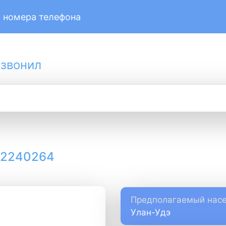
 номера телефона
 звонил
12240264
Предполагаемый насе
Улан-Удэ