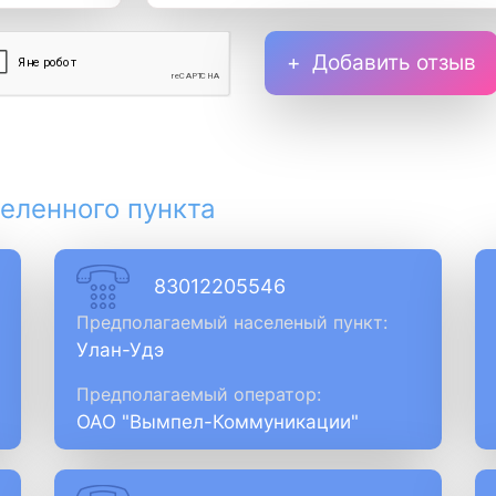
Добавить отзыв
еленного пункта
83012205546
Предполагаемый населеный пункт:
Улан-Удэ
Предполагаемый оператор:
ОАО "Вымпел-Коммуникации"