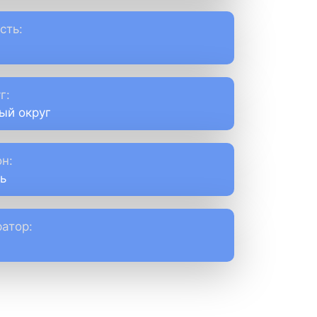
сть:
г:
ый округ
н:
ь
атор: