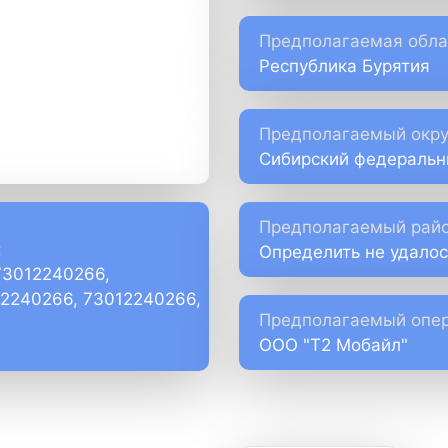
Предполагаемая обла
Республика Бурятия
Предполагаемый окру
Сибирский федеральн
Предполагаемый райо
:
Определить не удалос
73012240266,
)2240266, 73012240266,
Предполагаемый опер
ООО "Т2 Мобайл"