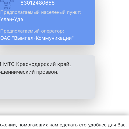
83012480658
Предполагаемый населеный пункт:
Улан-Удэ
Предполагаемый оператор:
ОАО "Вымпел-Коммуникации"
4 МТС Краснодарский край,
ошеннический прозвон.
ложении, помогающих нам сделать его удобнее для Вас.
нформации, написанной пользователями.