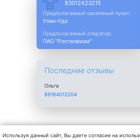
83012423215
Предполагаемый населеный пункт:
Улан-Удэ
Предполагаемый оператор:
ПАО "Ростелеком"
Последние отзывы
Ольга
89184012204
Используя данный сайт, Вы даете согласие на использ
Администрация сайта не несет ответств