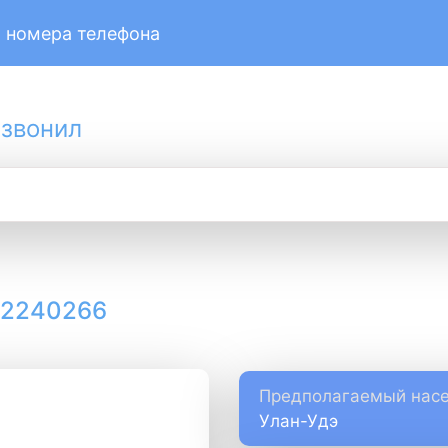
 номера телефона
 звонил
12240266
Предполагаемый насе
Улан-Удэ