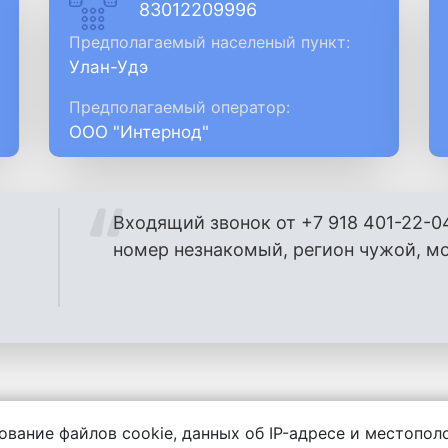
83012209996
Предполагаемый населеный пункт:
Улан-Удэ
Предполагаемый оператор:
ООО "Интернод"
Входящий звонок от +7 918 401-22-0
номер незнакомый, регион чужой, м
ование файлов cookie, данных об IP-адресе и местопо
енности за содержание комментариев, любой другой и