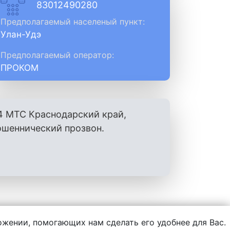
83012490280
Предполагаемый населеный пункт:
Улан-Удэ
Предполагаемый оператор:
ПРОКОМ
4 МТС Краснодарский край,
ошеннический прозвон.
ложении, помогающих нам сделать его удобнее для Вас.
нформации, написанной пользователями.