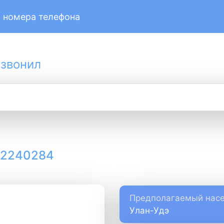
 номера телефона
 звонил
12240284
Предполагаемый насе
Улан-Удэ