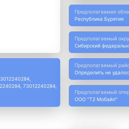
Предполагаемая обла
Республика Бурятия
Предполагаемый окру
Сибирский федеральн
Предполагаемый райо
:
Определить не удалос
73012240284,
)2240284, 73012240284,
Предполагаемый опер
ООО "Т2 Мобайл"