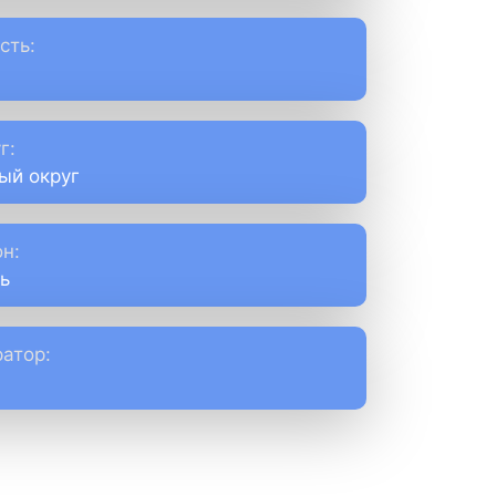
сть:
г:
ый округ
н:
ь
атор: