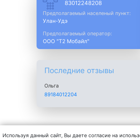
83012248208
Предполагаемый населеный пункт:
Улан-Удэ
Предполагаемый оператор:
ООО "Т2 Мобайл"
Последние отзывы
Ольга
89184012204
Используя данный сайт, Вы даете согласие на использ
Администрация сайта не несет ответств