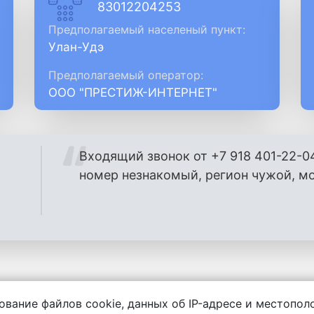
83012204253
Предполагаемый населеный пункт:
Улан-Удэ
Предполагаемый оператор:
ООО "ПРЕСТИЖ-ИНТЕРНЕТ"
Входящий звонок от +7 918 401-22-0
номер незнакомый, регион чужой, м
ование файлов cookie, данных об IP-адресе и местопо
енности за содержание комментариев, любой другой и