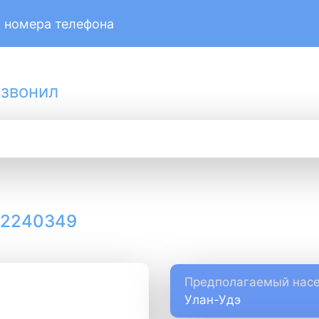
 номера телефона
 звонил
12240349
Предполагаемый насе
Улан-Удэ