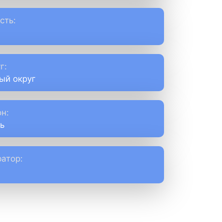
сть:
г:
ый округ
н:
ь
атор: