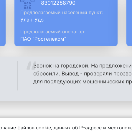
83012288790
Предполагаемый населеный пункт:
Улан-Удэ
Предполагаемый оператор:
ПАО "Ростелеком"
Звонок на городской. На предложени
сбросили. Вывод - проверяли прозв
для последующих мошеннических проз
ование файлов cookie, данных об IP-адресе и местопо
енности за содержание комментариев, любой другой и