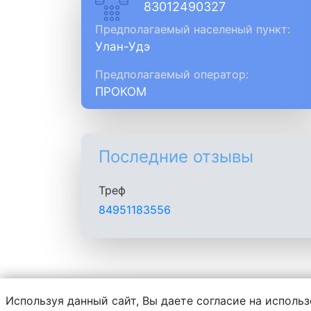
83012490327
Предполагаемый населеный пункт:
Улан-Удэ
Предполагаемый оператор:
ПРОКОМ
Последние отзывы
Треф
84951183556
Используя данный сайт, Вы даете согласие на использ
Администрация сайта не несет ответств