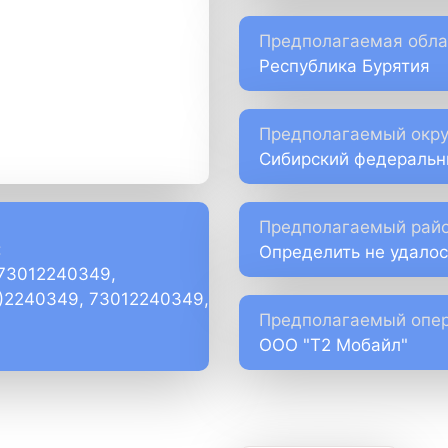
Предполагаемая обла
Республика Бурятия
Предполагаемый окру
Сибирский федеральн
Предполагаемый райо
:
Определить не удалос
+73012240349,
1)2240349, 73012240349,
Предполагаемый опер
ООО "Т2 Мобайл"