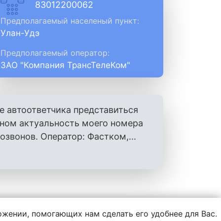
83012200062
Предполагаемый населеный пункт:
Улан-Удэ
Предполагаемый оператор:
ЗАО "Компания ТрансТелеКом"
е автоответчика представиться
оном актуальность моего номера
вонов. Оператор: Фастком,...
ложении, помогающих нам сделать его удобнее для Вас.
нформации, написанной пользователями.