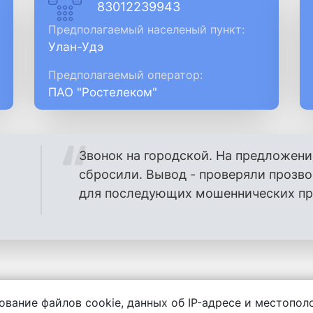
83012239943
Предполагаемый населеный пункт:
Улан-Удэ
Предполагаемый оператор:
ПАО "Ростелеком"
Звонок на городской. На предложени
сбросили. Вывод - проверяли прозв
для последующих мошеннических проз
ование файлов cookie, данных об IP-адресе и местопо
енности за содержание комментариев, любой другой и