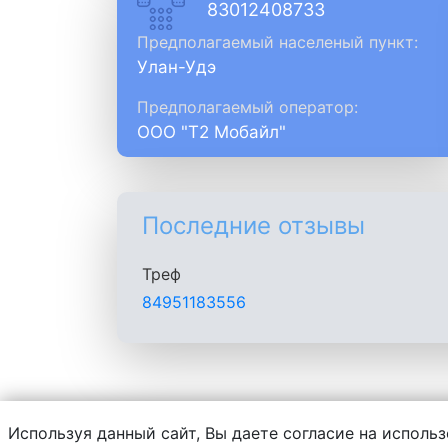
83012408733
Предполагаемый населеный пункт:
Улан-Удэ
Предполагаемый оператор:
ООО "Т2 Мобайл"
Последние отзывы
Треф
84951183556
Используя данный сайт, Вы даете согласие на использ
Администрация сайта не несет ответств