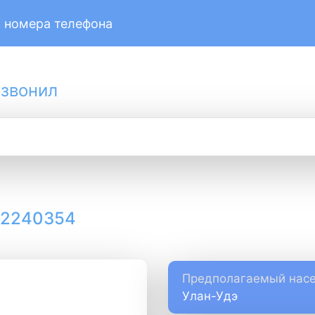
 номера телефона
 звонил
12240354
Предполагаемый насе
Улан-Удэ