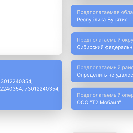
Предполагаемая обла
Республика Бурятия
Предполагаемый окру
Сибирский федеральн
Предполагаемый райо
:
Определить не удалос
73012240354,
)2240354, 73012240354,
Предполагаемый опер
ООО "Т2 Мобайл"