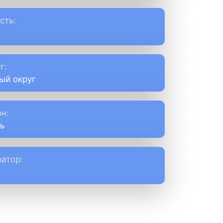
сть:
г:
ый округ
н:
ь
атор: