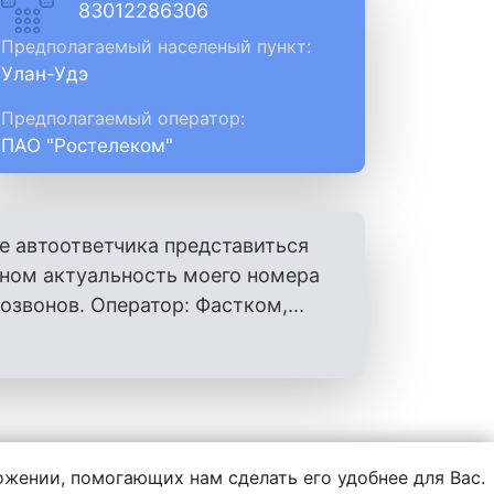
83012286306
Предполагаемый населеный пункт:
Улан-Удэ
Предполагаемый оператор:
ПАО "Ростелеком"
е автоответчика представиться
оном актуальность моего номера
вонов. Оператор: Фастком,...
ложении, помогающих нам сделать его удобнее для Вас.
нформации, написанной пользователями.