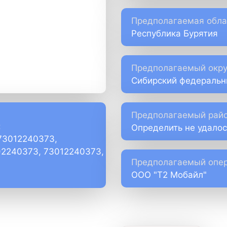
Предполагаемая обла
Республика Бурятия
Предполагаемый окру
Сибирский федеральн
Предполагаемый райо
:
Определить не удалос
73012240373,
)2240373, 73012240373,
Предполагаемый опер
ООО "Т2 Мобайл"