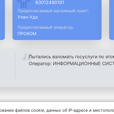
83012490191
Предполагаемый населеный пункт:
Улан-Удэ
Предполагаемый оператор:
ПРОКОМ
Пытались взломать госуслуги по это
Оператор: ИНФОРМАЦИОННЫЕ СИСТ
ование файлов cookie, данных об IP-адресе и местопо
енности за содержание комментариев, любой другой и