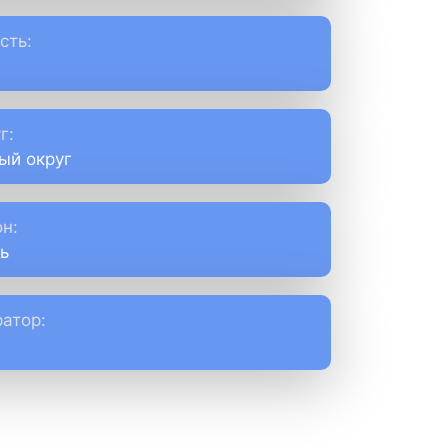
сть:
г:
ый округ
н:
ь
атор: