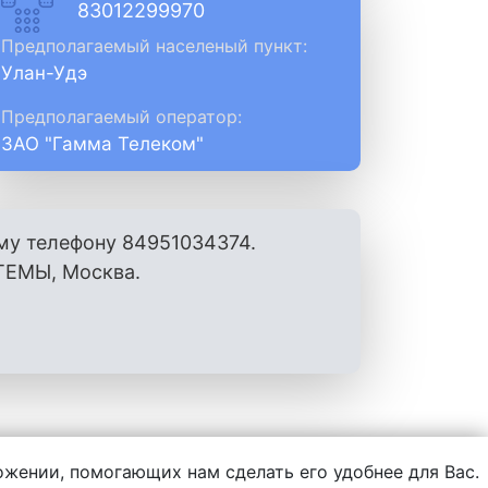
83012299970
Предполагаемый населеный пункт:
Улан-Удэ
Предполагаемый оператор:
ЗАО "Гамма Телеком"
му телефону 84951034374.
ЕМЫ, Москва.
ложении, помогающих нам сделать его удобнее для Вас.
нформации, написанной пользователями.