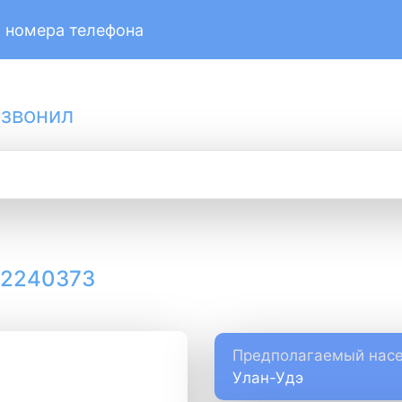
 номера телефона
 звонил
12240373
Предполагаемый насе
Улан-Удэ