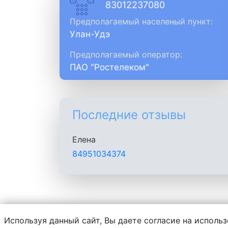
83012237080
Предполагаемый населеный пункт:
Улан-Удэ
Предполагаемый оператор:
ПАО "Ростелеком"
Последние отзывы
Елена
84951034374
Используя данный сайт, Вы даете согласие на использ
Администрация сайта не несет ответств