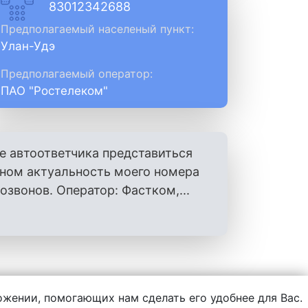
83012342688
Предполагаемый населеный пункт:
Улан-Удэ
Предполагаемый оператор:
ПАО "Ростелеком"
е автоответчика представиться
оном актуальность моего номера
вонов. Оператор: Фастком,...
ложении, помогающих нам сделать его удобнее для Вас.
нформации, написанной пользователями.