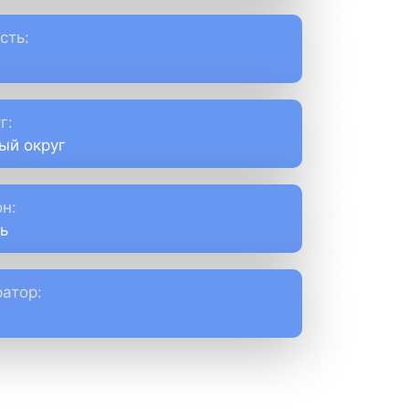
сть:
г:
ый округ
н:
ь
атор: