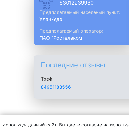
83012239980
Предполагаемый населеный пункт:
Улан-Удэ
Предполагаемый оператор:
ПАО "Ростелеком"
Последние отзывы
Треф
84951183556
Используя данный сайт, Вы даете согласие на использ
Администрация сайта не несет ответств