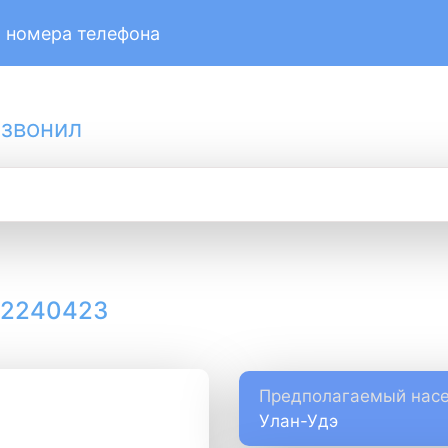
 номера телефона
 звонил
12240423
Предполагаемый насе
Улан-Удэ