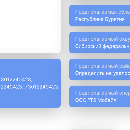
Предполагаемая обла
Республика Бурятия
Предполагаемый окру
Сибирский федеральн
Предполагаемый райо
:
Определить не удалос
73012240423,
)2240423, 73012240423,
Предполагаемый опер
ООО "Т2 Мобайл"