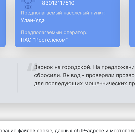
83012117510
Предполагаемый населеный пункт:
Улан-Удэ
Предполагаемый оператор:
ПАО "Ростелеком"
Звонок на городской. На предложени
сбросили. Вывод - проверяли прозв
для последующих мошеннических проз
ование файлов cookie, данных об IP-адресе и местопо
енности за содержание комментариев, любой другой и