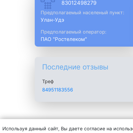
83012498279
Предполагаемый населеный пункт:
Улан-Удэ
Предполагаемый оператор:
ПАО "Ростелеком"
Последние отзывы
Треф
84951183556
Используя данный сайт, Вы даете согласие на использ
Администрация сайта не несет ответств