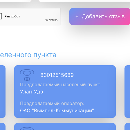
Добавить отзыв
еленного пункта
83012515689
Предполагаемый населеный пункт:
Улан-Удэ
Предполагаемый оператор:
ОАО "Вымпел-Коммуникации"