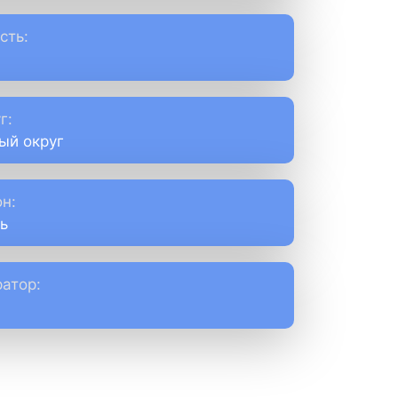
сть:
г:
ый округ
н:
ь
атор: