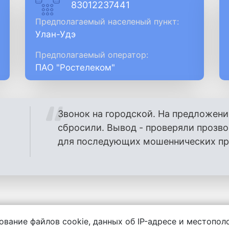
83012237441
Предполагаемый населеный пункт:
Улан-Удэ
Предполагаемый оператор:
ПАО "Ростелеком"
Звонок на городской. На предложени
сбросили. Вывод - проверяли прозв
для последующих мошеннических проз
ование файлов cookie, данных об IP-адресе и местопо
енности за содержание комментариев, любой другой и