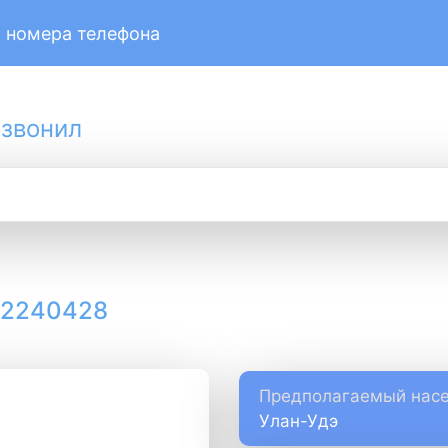
 номера телефона
 звонил
12240428
Предполагаемый насе
Улан-Удэ