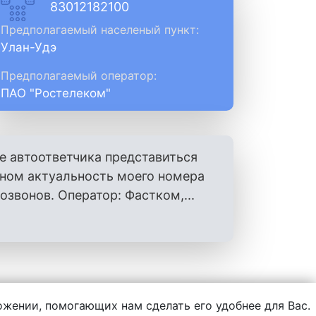
83012182100
Предполагаемый населеный пункт:
Улан-Удэ
Предполагаемый оператор:
ПАО "Ростелеком"
е автоответчика представиться
оном актуальность моего номера
вонов. Оператор: Фастком,...
ложении, помогающих нам сделать его удобнее для Вас.
нформации, написанной пользователями.