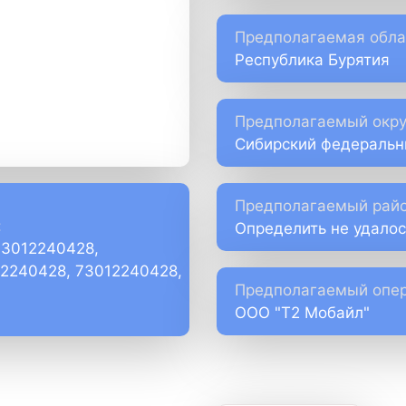
Предполагаемая обла
Республика Бурятия
Предполагаемый окру
Сибирский федеральн
Предполагаемый райо
:
Определить не удалос
73012240428,
)2240428, 73012240428,
Предполагаемый опер
ООО "Т2 Мобайл"