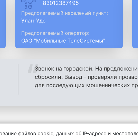
83012387495
Предполагаемый населеный пункт:
Улан-Удэ
Предполагаемый оператор:
ОАО "Мобильные ТелеСистемы"
Звонок на городской. На предложени
сбросили. Вывод - проверяли прозв
для последующих мошеннических проз
ование файлов cookie, данных об IP-адресе и местопо
енности за содержание комментариев, любой другой и