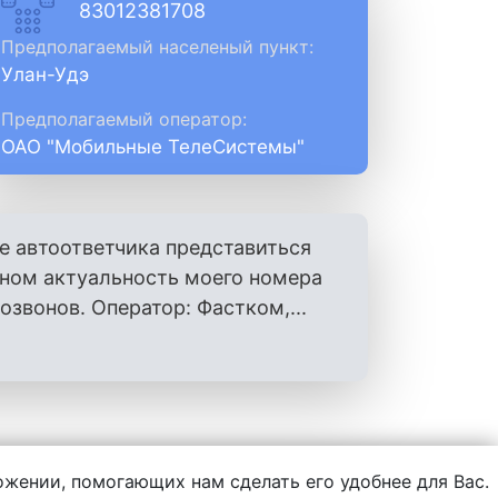
83012381708
Предполагаемый населеный пункт:
Улан-Удэ
Предполагаемый оператор:
ОАО "Мобильные ТелеСистемы"
е автоответчика представиться
оном актуальность моего номера
вонов. Оператор: Фастком,...
ложении, помогающих нам сделать его удобнее для Вас.
нформации, написанной пользователями.