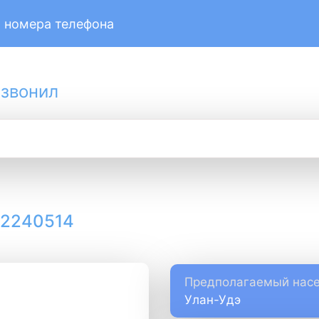
 номера телефона
 звонил
12240514
Предполагаемый насе
Улан-Удэ