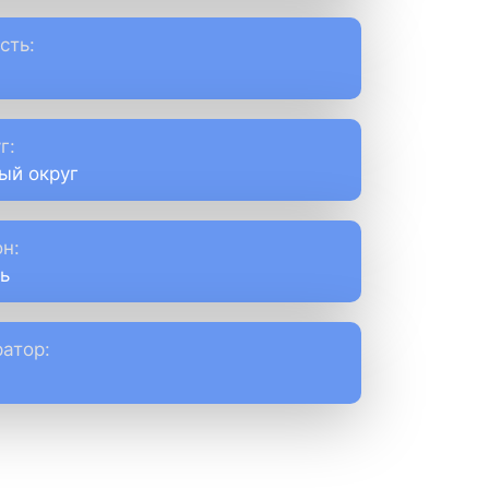
сть:
г:
ый округ
н:
ь
атор: