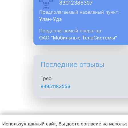
83012385307
Предполагаемый населеный пункт:
Улан-Удэ
Предполагаемый оператор:
ОАО "Мобильные ТелеСистемы"
Последние отзывы
Треф
84951183556
Используя данный сайт, Вы даете согласие на использ
Администрация сайта не несет ответств