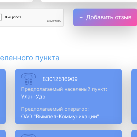
Добавить отзыв
еленного пункта
83012516909
Предполагаемый населеный пункт:
Улан-Удэ
Предполагаемый оператор:
ОАО "Вымпел-Коммуникации"