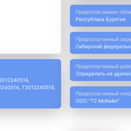
Предполагаемая обла
Республика Бурятия
Предполагаемый окру
Сибирский федеральн
Предполагаемый райо
:
Определить не удалос
73012240514,
2240514, 73012240514,
Предполагаемый опер
ООО "Т2 Мобайл"