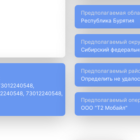
Предполагаемая обла
Республика Бурятия
Предполагаемый окру
Сибирский федеральн
Предполагаемый райо
:
Определить не удалос
73012240548,
)2240548, 73012240548,
Предполагаемый опер
ООО "Т2 Мобайл"