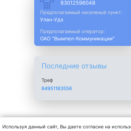
83012596048
Предполагаемый населеный пункт:
Улан-Удэ
Предполагаемый оператор:
ОАО "Вымпел-Коммуникации"
Последние отзывы
Треф
84951183556
Используя данный сайт, Вы даете согласие на использ
Администрация сайта не несет ответств