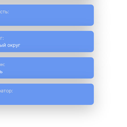
сть:
г:
ый округ
н:
ь
атор: