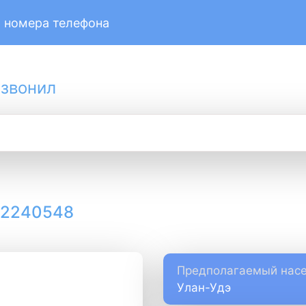
 номера телефона
 звонил
12240548
Предполагаемый насе
Улан-Удэ