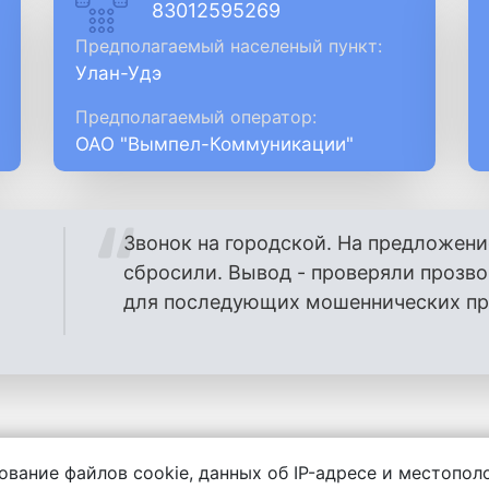
83012595269
Предполагаемый населеный пункт:
Улан-Удэ
Предполагаемый оператор:
ОАО "Вымпел-Коммуникации"
Звонок на городской. На предложени
сбросили. Вывод - проверяли прозв
для последующих мошеннических проз
ование файлов cookie, данных об IP-адресе и местопо
енности за содержание комментариев, любой другой и