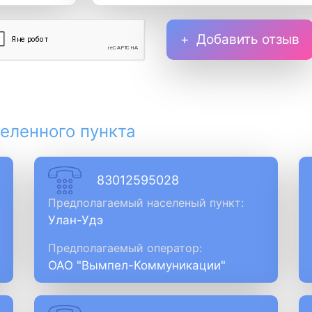
Добавить отзыв
еленного пункта
83012595028
Предполагаемый населеный пункт:
Улан-Удэ
Предполагаемый оператор:
ОАО "Вымпел-Коммуникации"