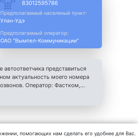
83012595786
Предполагаемый населеный пункт:
Улан-Удэ
Предполагаемый оператор:
ОАО "Вымпел-Коммуникации"
е автоответчика представиться
оном актуальность моего номера
вонов. Оператор: Фастком,...
ложении, помогающих нам сделать его удобнее для Вас.
нформации, написанной пользователями.