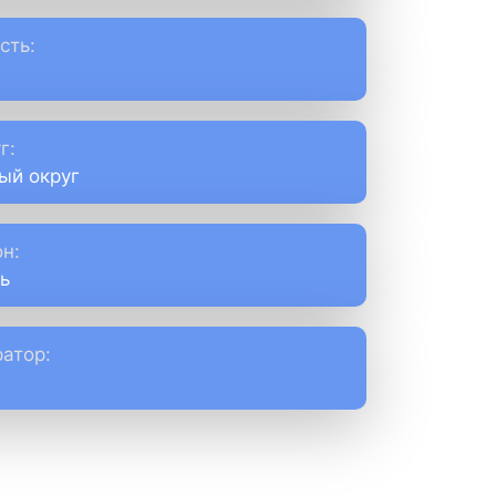
сть:
г:
ый округ
н:
ь
атор: