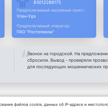
83012288175
Предполагаемый населеный пункт:
Улан-Удэ
Предполагаемый оператор:
ПАО "Ростелеком"
Звонок на городской. На предложени
сбросили. Вывод - проверяли прозв
для последующих мошеннических проз
ование файлов cookie, данных об IP-адресе и местопо
енности за содержание комментариев, любой другой и