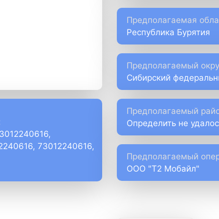
Предполагаемая обла
Республика Бурятия
Предполагаемый окру
Сибирский федеральн
Предполагаемый райо
:
Определить не удалос
73012240616,
)2240616, 73012240616,
Предполагаемый опер
ООО "Т2 Мобайл"