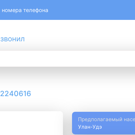
 номера телефона
 звонил
12240616
Предполагаемый насе
Улан-Удэ