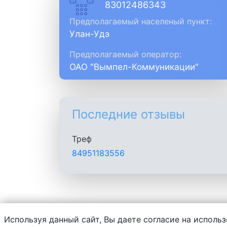
83012486343
Предполагаемый населеный пункт:
Улан-Удэ
Предполагаемый оператор:
ОАО "Вымпел-Коммуникации"
Последние отзывы
Треф
84951183556
Используя данный сайт, Вы даете согласие на использ
Администрация сайта не несет ответств