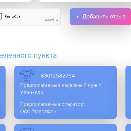
Добавить отзыв
еленного пункта
83012582754
Предполагаемый населеный пункт:
Улан-Удэ
Предполагаемый оператор:
ОАО "МегаФон"