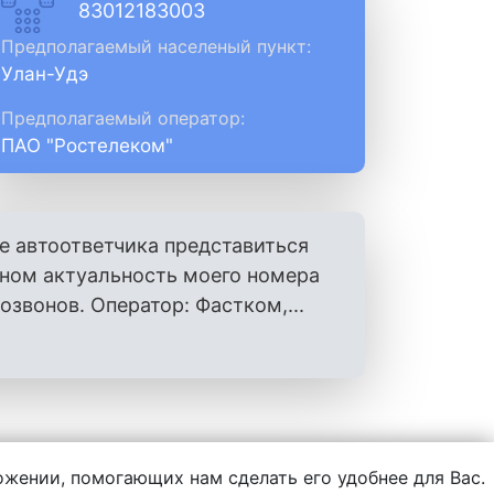
83012183003
Предполагаемый населеный пункт:
Улан-Удэ
Предполагаемый оператор:
ПАО "Ростелеком"
е автоответчика представиться
оном актуальность моего номера
вонов. Оператор: Фастком,...
ложении, помогающих нам сделать его удобнее для Вас.
нформации, написанной пользователями.