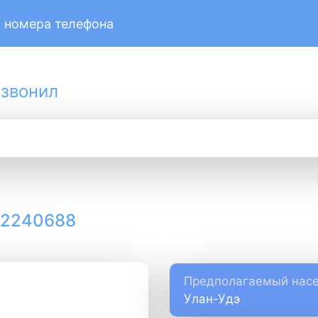
 номера телефона
 звонил
12240688
Предполагаемый насе
Улан-Удэ