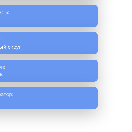
сть:
г:
ый округ
н:
ь
атор: