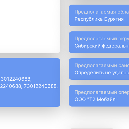
Предполагаемая обла
Республика Бурятия
Предполагаемый окру
Сибирский федеральн
Предполагаемый райо
:
Определить не удалос
73012240688,
)2240688, 73012240688,
Предполагаемый опер
ООО "Т2 Мобайл"