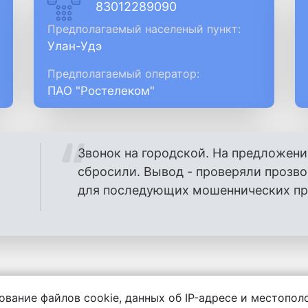
83012289090
Предполагаемый населеный пункт:
Улан-Удэ
Предполагаемый оператор:
ПАО "Ростелеком"
Звонок на городской. На предложени
сбросили. Вывод - проверяли прозв
для последующих мошеннических проз
ование файлов cookie, данных об IP-адресе и местопо
енности за содержание комментариев, любой другой и