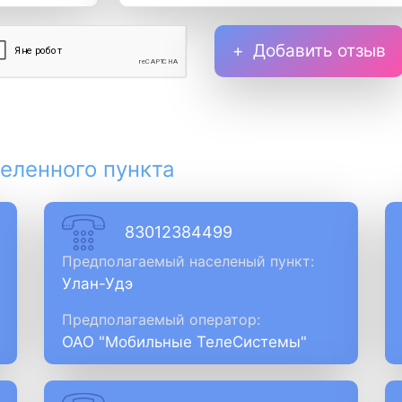
Добавить отзыв
еленного пункта
83012384499
Предполагаемый населеный пункт:
Улан-Удэ
Предполагаемый оператор:
ОАО "Мобильные ТелеСистемы"