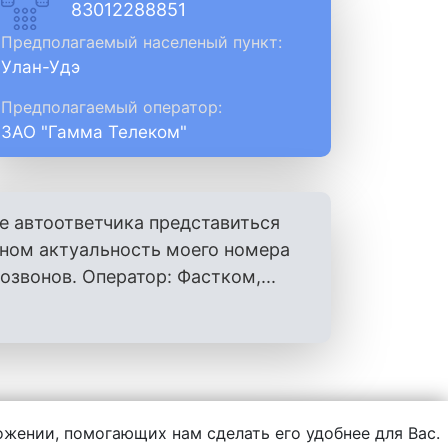
83012288851
Предполагаемый населеный пункт:
Улан-Удэ
Предполагаемый оператор:
ЗАО "Гамма Телеком"
е автоответчика представиться
оном актуальность моего номера
вонов. Оператор: Фастком,...
ложении, помогающих нам сделать его удобнее для Вас.
нформации, написанной пользователями.