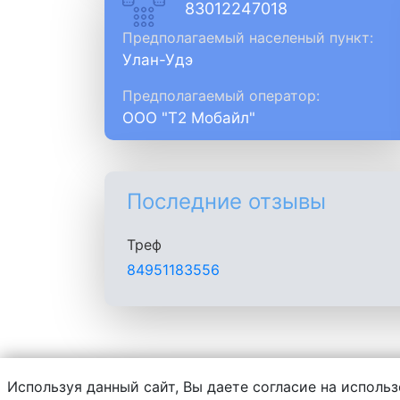
83012247018
Предполагаемый населеный пункт:
Улан-Удэ
Предполагаемый оператор:
ООО "Т2 Мобайл"
Последние отзывы
Треф
84951183556
Используя данный сайт, Вы даете согласие на использ
Администрация сайта не несет ответств