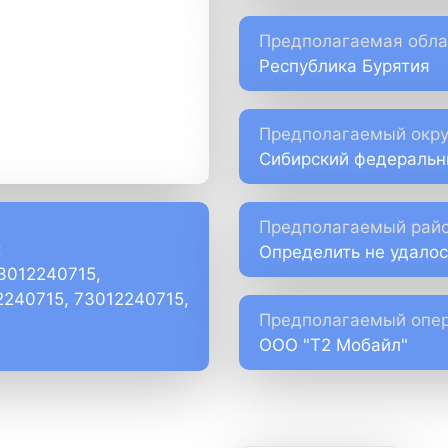
Предполагаемая обла
Республика Бурятия
Предполагаемый окру
Сибирский федеральн
Предполагаемый райо
:
Определить не удалос
73012240715,
2240715, 73012240715,
Предполагаемый опер
ООО "Т2 Мобайл"