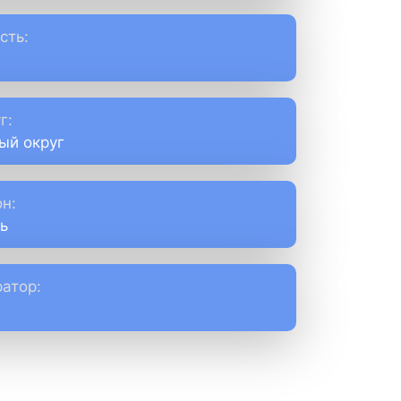
сть:
г:
ый округ
н:
ь
атор: