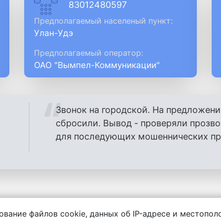
83012480597
Предполагаемый населеный пункт:
Улан-Удэ
Предполагаемый оператор:
ОАО "Вымпел-Коммуникации"
Звонок на городской. На предложени
сбросили. Вывод - проверяли прозв
для последующих мошеннических проз
ование файлов cookie, данных об IP-адресе и местопо
енности за содержание комментариев, любой другой и