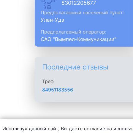
83012205677
Предполагаемый населеный пункт:
Улан-Удэ
Предполагаемый оператор:
ОАО "Вымпел-Коммуникации"
Последние отзывы
Треф
84951183556
Используя данный сайт, Вы даете согласие на использ
Администрация сайта не несет ответств