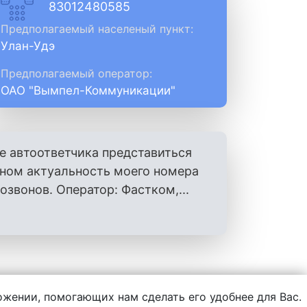
83012480585
Предполагаемый населеный пункт:
Улан-Удэ
Предполагаемый оператор:
ОАО "Вымпел-Коммуникации"
е автоответчика представиться
оном актуальность моего номера
вонов. Оператор: Фастком,...
ложении, помогающих нам сделать его удобнее для Вас.
нформации, написанной пользователями.