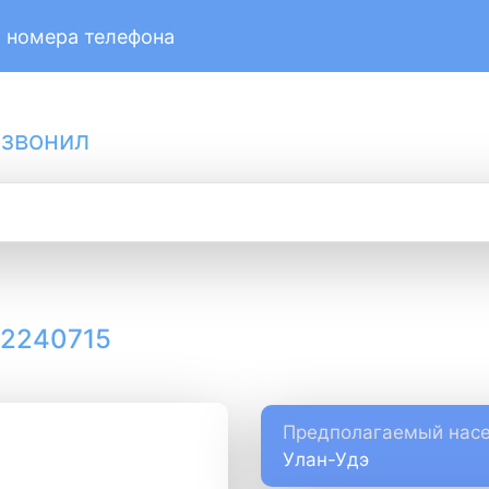
 номера телефона
 звонил
12240715
Предполагаемый насе
Улан-Удэ