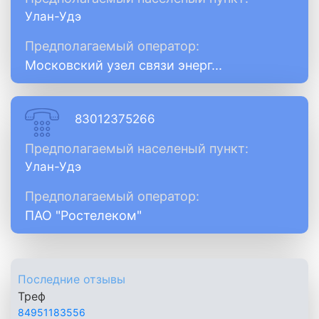
Улан-Удэ
Предполагаемый оператор:
Московский узел связи энерг...
83012375266
Предполагаемый населеный пункт:
Улан-Удэ
Предполагаемый оператор:
ПАО "Ростелеком"
Последние отзывы
Треф
84951183556