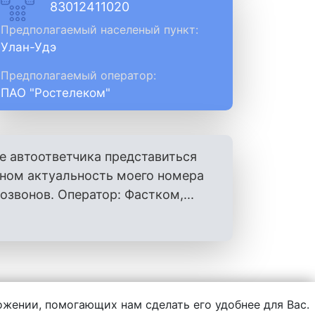
83012411020
Предполагаемый населеный пункт:
Улан-Удэ
Предполагаемый оператор:
ПАО "Ростелеком"
е автоответчика представиться
оном актуальность моего номера
вонов. Оператор: Фастком,...
ложении, помогающих нам сделать его удобнее для Вас.
нформации, написанной пользователями.