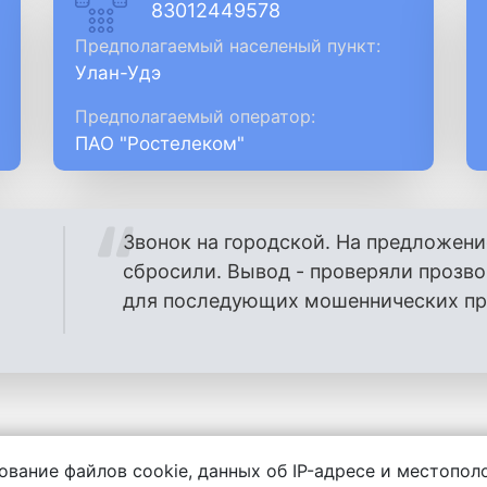
83012449578
Предполагаемый населеный пункт:
Улан-Удэ
Предполагаемый оператор:
ПАО "Ростелеком"
Звонок на городской. На предложени
сбросили. Вывод - проверяли прозв
для последующих мошеннических проз
ование файлов cookie, данных об IP-адресе и местопо
енности за содержание комментариев, любой другой и