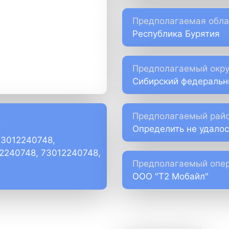
Предполагаемая обла
Республика Бурятия
Предполагаемый окру
Сибирский федеральн
Предполагаемый райо
:
Определить не удалос
73012240748,
)2240748, 73012240748,
Предполагаемый опер
ООО "Т2 Мобайл"