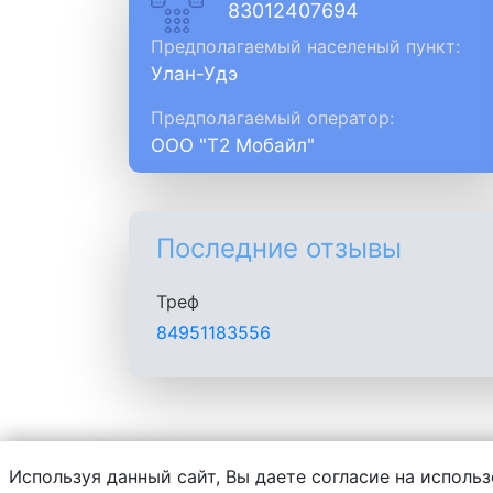
83012407694
Предполагаемый населеный пункт:
Улан-Удэ
Предполагаемый оператор:
ООО "Т2 Мобайл"
Последние отзывы
Треф
84951183556
Используя данный сайт, Вы даете согласие на использ
Администрация сайта не несет ответств