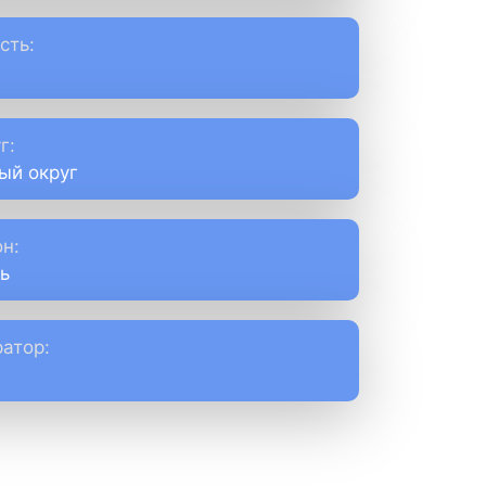
сть:
г:
ый округ
н:
ь
атор: