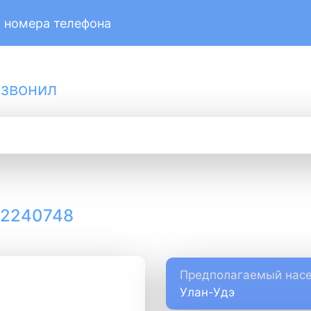
 номера телефона
 звонил
12240748
Предполагаемый насе
Улан-Удэ