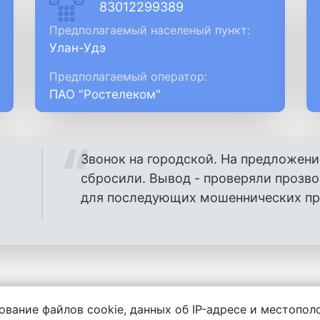
83012299389
Предполагаемый населеный пункт:
Улан-Удэ
Предполагаемый оператор:
ПАО "Ростелеком"
Звонок на городской. На предложени
сбросили. Вывод - проверяли прозв
для последующих мошеннических проз
ование файлов cookie, данных об IP-адресе и местопо
енности за содержание комментариев, любой другой и