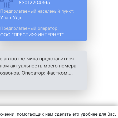
83012204365
Предполагаемый населеный пункт:
Улан-Удэ
Предполагаемый оператор:
ООО "ПРЕСТИЖ-ИНТЕРНЕТ"
е автоответчика представиться
оном актуальность моего номера
вонов. Оператор: Фастком,...
ложении, помогающих нам сделать его удобнее для Вас.
нформации, написанной пользователями.