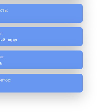
сть:
г:
ый округ
н:
ь
атор: