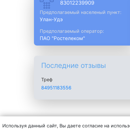
83012239909
Предполагаемый населеный пункт:
Улан-Удэ
Предполагаемый оператор:
ПАО "Ростелеком"
Последние отзывы
Треф
84951183556
Используя данный сайт, Вы даете согласие на использ
Администрация сайта не несет ответств