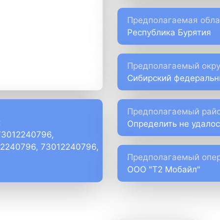
Предполагаемая обла
Республика Бурятия
Предполагаемый окру
Сибирский федеральн
Предполагаемый райо
:
Определить не удалос
73012240796,
)2240796, 73012240796,
Предполагаемый опер
ООО "Т2 Мобайл"