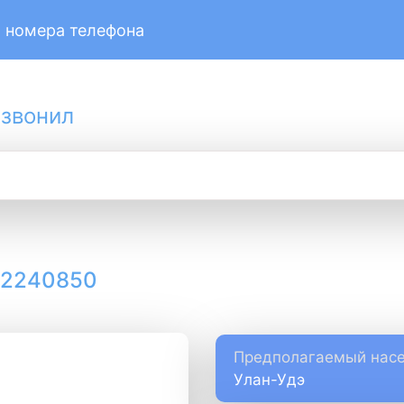
 номера телефона
 звонил
12240850
Предполагаемый насе
Улан-Удэ