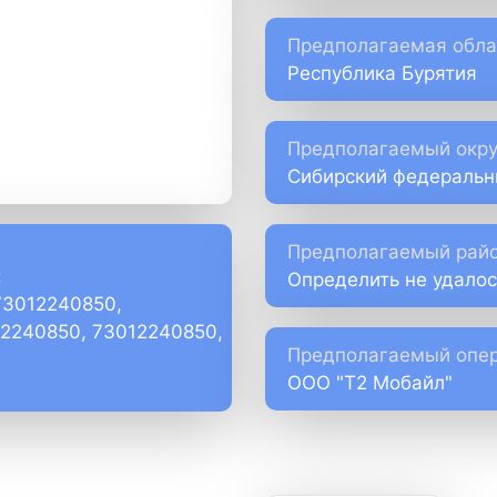
Предполагаемая обла
Республика Бурятия
Предполагаемый окру
Сибирский федеральн
Предполагаемый райо
:
Определить не удалос
73012240850,
)2240850, 73012240850,
Предполагаемый опер
ООО "Т2 Мобайл"