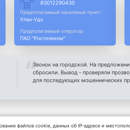
83012290430
Предполагаемый населеный пункт:
Улан-Удэ
Предполагаемый оператор:
ПАО "Ростелеком"
Звонок на городской. На предложени
сбросили. Вывод - проверяли прозв
для последующих мошеннических проз
ование файлов cookie, данных об IP-адресе и местопо
енности за содержание комментариев, любой другой и