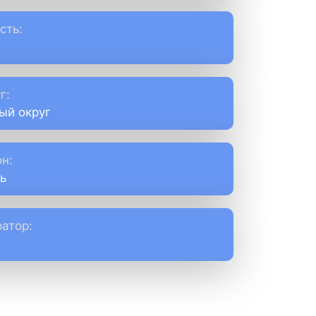
сть:
г:
ый округ
н:
ь
атор: