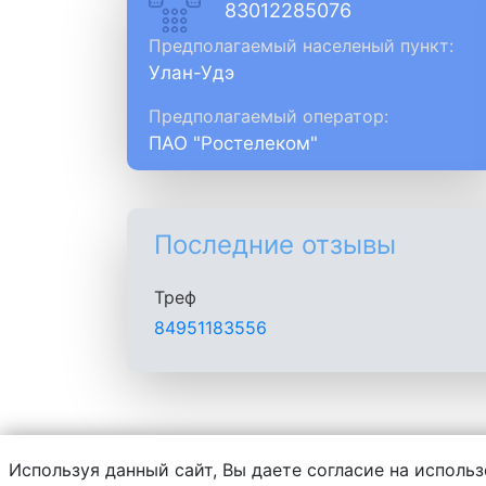
83012285076
Предполагаемый населеный пункт:
Улан-Удэ
Предполагаемый оператор:
ПАО "Ростелеком"
Последние отзывы
Треф
84951183556
Используя данный сайт, Вы даете согласие на использ
Администрация сайта не несет ответств