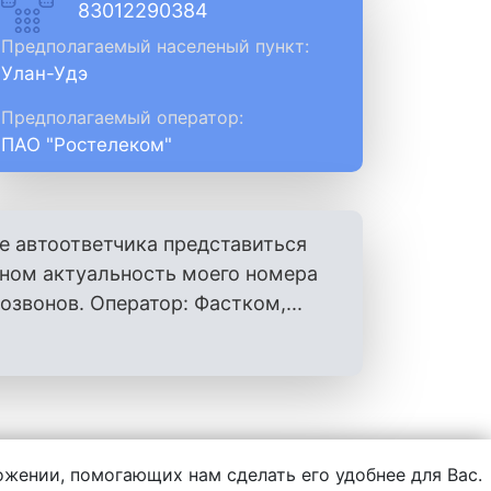
83012290384
Предполагаемый населеный пункт:
Улан-Удэ
Предполагаемый оператор:
ПАО "Ростелеком"
е автоответчика представиться
оном актуальность моего номера
вонов. Оператор: Фастком,...
ложении, помогающих нам сделать его удобнее для Вас.
нформации, написанной пользователями.