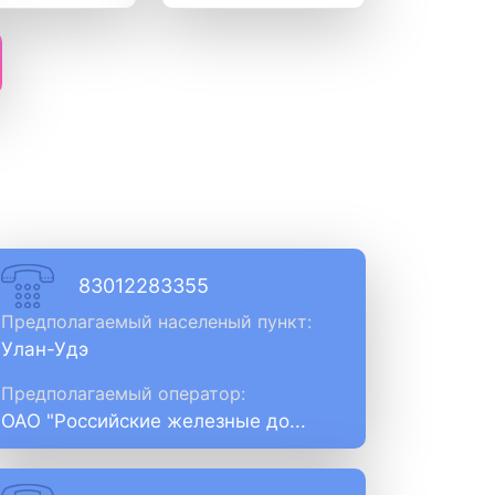
83012283355
Предполагаемый населеный пункт:
Улан-Удэ
Предполагаемый оператор:
ОАО "Российские железные до...