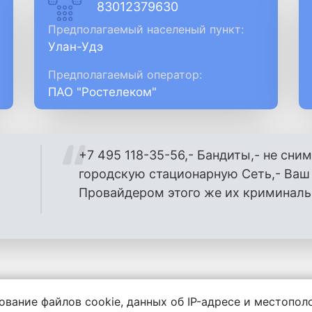
83012379630
Предполагаемый населеный пункт:
Улан-Удэ
Предполагаемый оператор:
ПАО "Ростелеком"
+7 495 118-35-56,- Бандиты,- не сним
городскую стационарную Сеть,- Ва
Провайдером этого же их криминаль
ование файлов cookie, данных об IP-адресе и местопо
енности за содержание комментариев, любой другой и