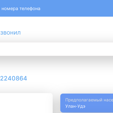
 номера телефона
 звонил
12240864
Предполагаемый насе
Улан-Удэ