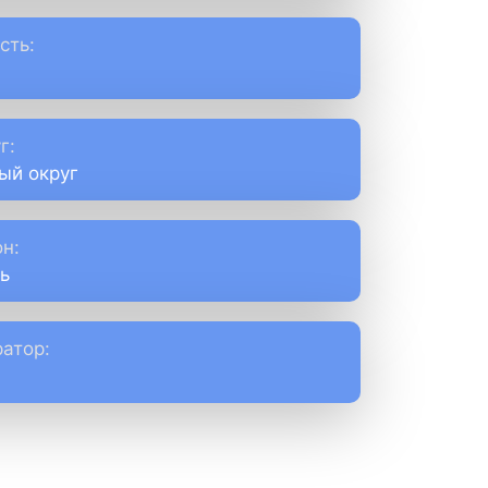
сть:
г:
ый округ
н:
ь
атор: