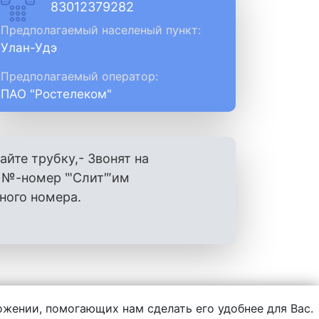
83012379282
Предполагаемый населеный пункт:
Улан-Удэ
Предполагаемый оператор:
ПАО "Ростелеком"
айте трубку,- Звонят на
ш №-номер ‷Слит‴им
ного номера.
ложении, помогающих нам сделать его удобнее для Вас.
нформации, написанной пользователями.