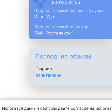
83012378156
Предполагаемый населеный пункт:
Улан-Удэ
Предполагаемый оператор:
ПАО "Ростелеком"
Последние отзывы
Гавриил
84951183556
Используя данный сайт, Вы даете согласие на использ
Администрация сайта не несет ответств