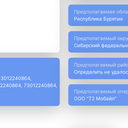
Предполагаемая обла
Республика Бурятия
Предполагаемый окру
Сибирский федеральн
Предполагаемый райо
:
Определить не удалос
73012240864,
)2240864, 73012240864,
Предполагаемый опер
ООО "Т2 Мобайл"