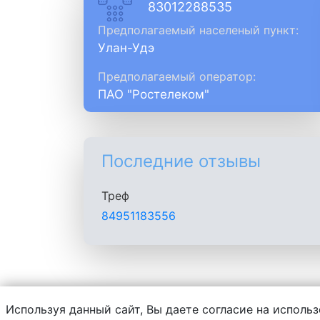
83012288535
Предполагаемый населеный пункт:
Улан-Удэ
Предполагаемый оператор:
ПАО "Ростелеком"
Последние отзывы
Треф
84951183556
Используя данный сайт, Вы даете согласие на использ
Администрация сайта не несет ответств