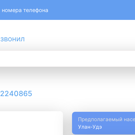
 номера телефона
 звонил
12240865
Предполагаемый насе
Улан-Удэ