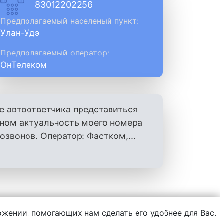
83012202256
Предполагаемый населеный пункт:
Улан-Удэ
Предполагаемый оператор:
ОнТелеком
е автоответчика представиться
оном актуальность моего номера
вонов. Оператор: Фастком,...
ложении, помогающих нам сделать его удобнее для Вас.
нформации, написанной пользователями.