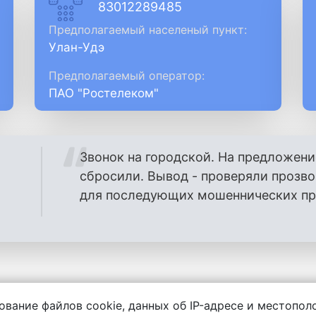
83012289485
Предполагаемый населеный пункт:
Улан-Удэ
Предполагаемый оператор:
ПАО "Ростелеком"
Звонок на городской. На предложени
сбросили. Вывод - проверяли прозв
для последующих мошеннических проз
ование файлов cookie, данных об IP-адресе и местопо
енности за содержание комментариев, любой другой и