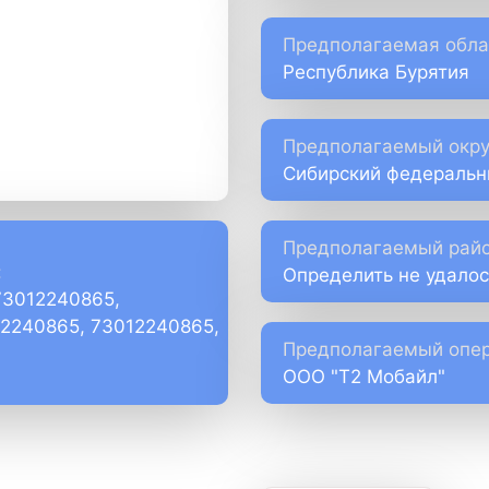
Предполагаемая обла
Республика Бурятия
Предполагаемый окру
Сибирский федеральн
Предполагаемый райо
:
Определить не удалос
73012240865,
)2240865, 73012240865,
Предполагаемый опер
ООО "Т2 Мобайл"