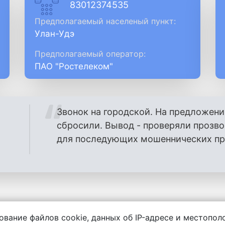
83012374535
Предполагаемый населеный пункт:
Улан-Удэ
Предполагаемый оператор:
ПАО "Ростелеком"
Звонок на городской. На предложени
сбросили. Вывод - проверяли прозв
для последующих мошеннических проз
ование файлов cookie, данных об IP-адресе и местопо
енности за содержание комментариев, любой другой и