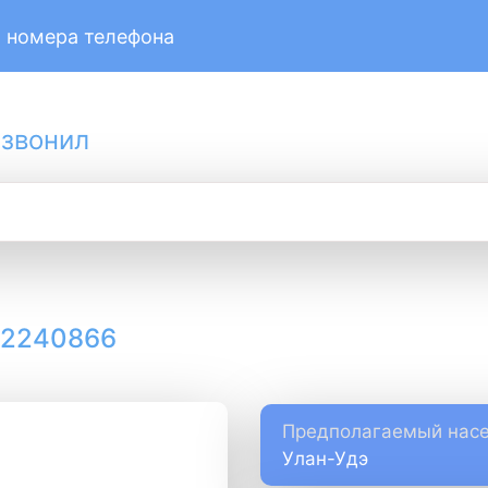
 номера телефона
 звонил
12240866
Предполагаемый насе
Улан-Удэ