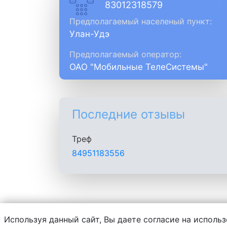
83012318579
Предполагаемый населеный пункт:
Улан-Удэ
Предполагаемый оператор:
ОАО "Мобильные ТелеСистемы"
Последние отзывы
Треф
84951183556
Используя данный сайт, Вы даете согласие на использ
Администрация сайта не несет ответств