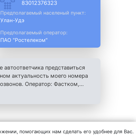
83012376323
Предполагаемый населеный пункт:
Улан-Удэ
Предполагаемый оператор:
ПАО "Ростелеком"
е автоответчика представиться
оном актуальность моего номера
вонов. Оператор: Фастком,...
ложении, помогающих нам сделать его удобнее для Вас.
нформации, написанной пользователями.