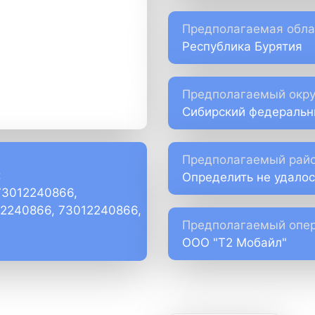
Предполагаемая обла
Республика Бурятия
Предполагаемый окру
Сибирский федеральн
Предполагаемый райо
:
Определить не удалос
73012240866,
)2240866, 73012240866,
Предполагаемый опер
ООО "Т2 Мобайл"