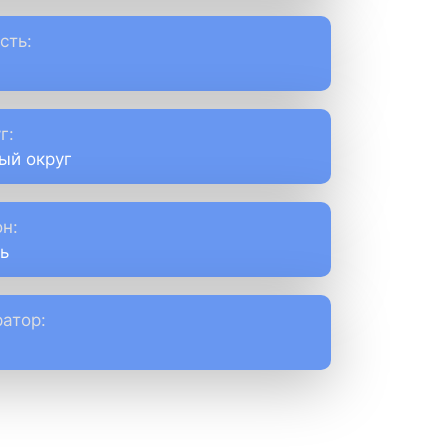
сть:
г:
ый округ
н:
ь
атор: