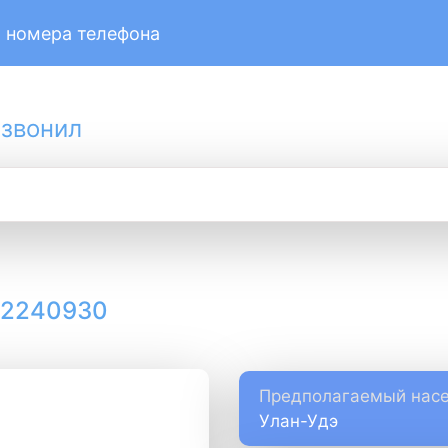
 номера телефона
 звонил
12240930
Предполагаемый насе
Улан-Удэ