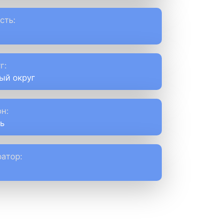
сть:
г:
ый округ
н:
ь
атор: