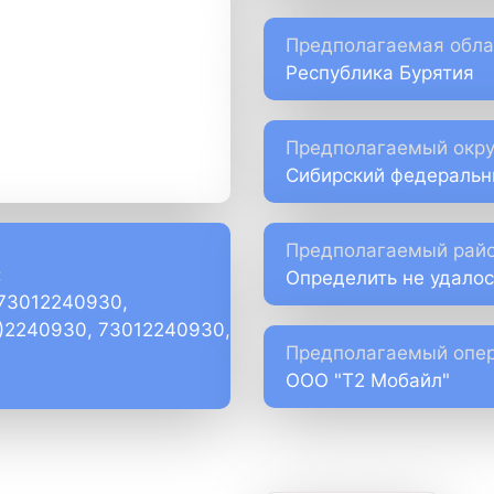
Предполагаемая обла
Республика Бурятия
Предполагаемый окру
Сибирский федеральн
Предполагаемый райо
:
Определить не удалос
+73012240930,
1)2240930, 73012240930,
Предполагаемый опер
ООО "Т2 Мобайл"