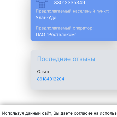
83012335349
Предполагаемый населеный пункт:
Улан-Удэ
Предполагаемый оператор:
ПАО "Ростелеком"
Последние отзывы
Ольга
89184012204
Используя данный сайт, Вы даете согласие на использ
Администрация сайта не несет ответств