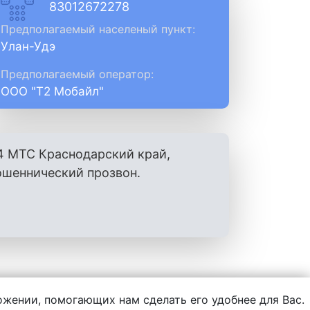
83012672278
Предполагаемый населеный пункт:
Улан-Удэ
Предполагаемый оператор:
ООО "Т2 Мобайл"
4 МТС Краснодарский край,
ошеннический прозвон.
ложении, помогающих нам сделать его удобнее для Вас.
нформации, написанной пользователями.