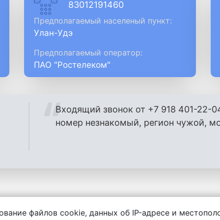
83012191460
Предполагаемый населеный пункт:
Улан-Удэ
Предполагаемый оператор:
ПАО "Ростелеком"
Входящий звонок от +7 918 401-22-0
номер незнакомый, регион чужой, м
ование файлов cookie, данных об IP-адресе и местопо
енности за содержание комментариев, любой другой и