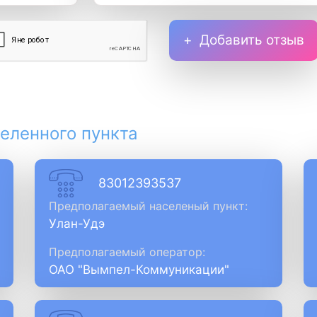
Добавить отзыв
еленного пункта
83012393537
Предполагаемый населеный пункт:
Улан-Удэ
Предполагаемый оператор:
ОАО "Вымпел-Коммуникации"