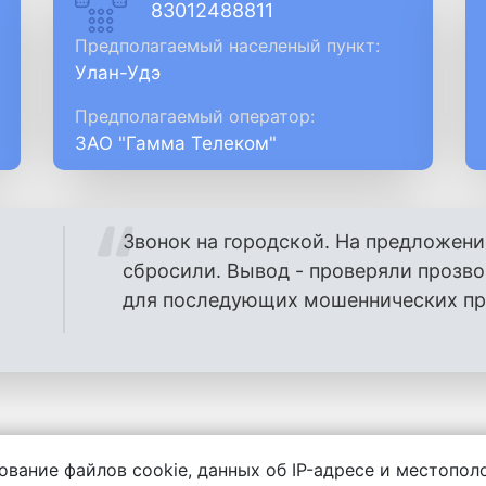
83012488811
Предполагаемый населеный пункт:
Улан-Удэ
Предполагаемый оператор:
ЗАО "Гамма Телеком"
Звонок на городской. На предложени
сбросили. Вывод - проверяли прозв
для последующих мошеннических проз
ование файлов cookie, данных об IP-адресе и местопо
енности за содержание комментариев, любой другой и