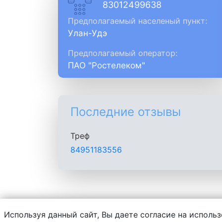
83012499638
Предполагаемый населеный пункт:
Улан-Удэ
Предполагаемый оператор:
ПАО "Ростелеком"
Последние отзывы
Треф
84951183556
Используя данный сайт, Вы даете согласие на использ
Администрация сайта не несет ответств