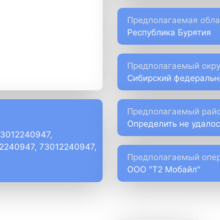
Предполагаемая обла
Республика Бурятия
Предполагаемый окру
Сибирский федеральн
Предполагаемый райо
:
Определить не удалос
73012240947,
)2240947, 73012240947,
Предполагаемый опер
ООО "Т2 Мобайл"