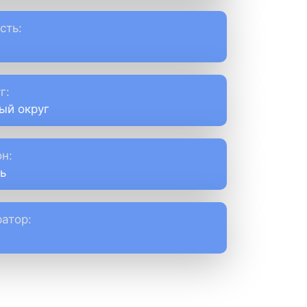
сть:
г:
ый округ
н:
ь
атор: