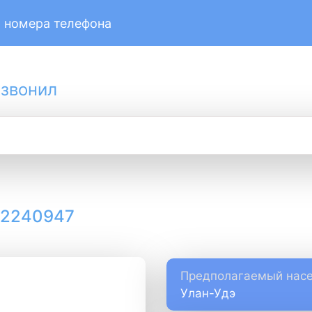
 номера телефона
 звонил
12240947
Предполагаемый насе
Улан-Удэ