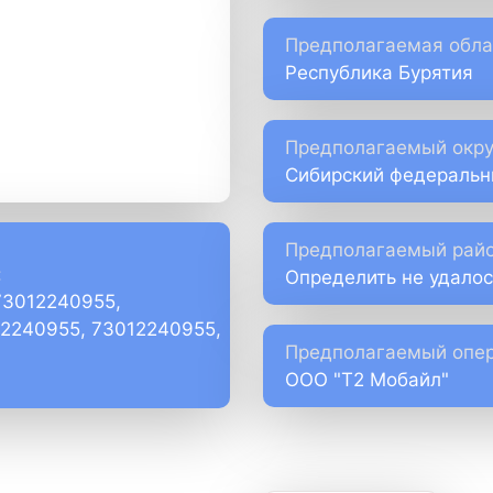
Предполагаемая обла
Республика Бурятия
Предполагаемый окру
Сибирский федеральн
Предполагаемый райо
:
Определить не удалос
73012240955,
)2240955, 73012240955,
Предполагаемый опер
ООО "Т2 Мобайл"