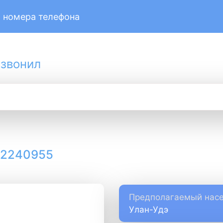
 номера телефона
 звонил
12240955
Предполагаемый насе
Улан-Удэ