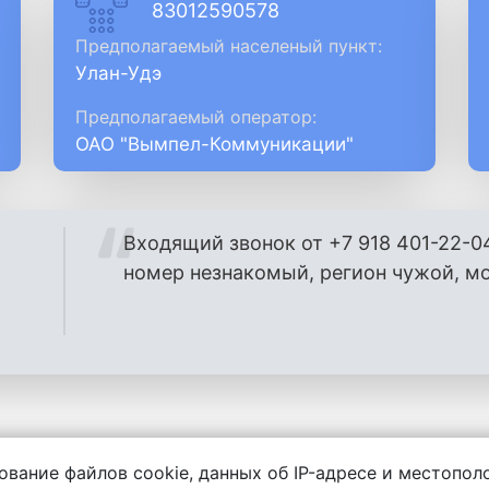
83012590578
Предполагаемый населеный пункт:
Улан-Удэ
Предполагаемый оператор:
ОАО "Вымпел-Коммуникации"
Входящий звонок от +7 918 401-22-0
номер незнакомый, регион чужой, м
ование файлов cookie, данных об IP-адресе и местопо
енности за содержание комментариев, любой другой и