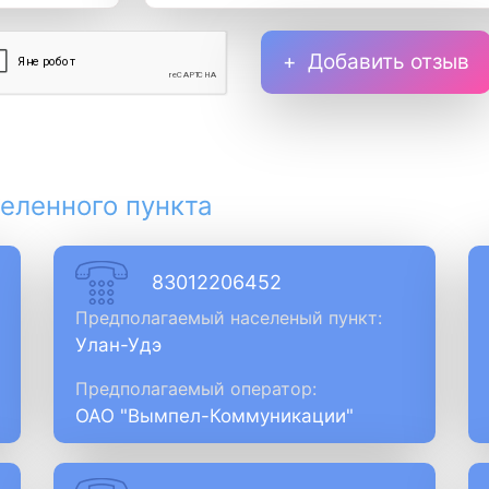
Добавить отзыв
еленного пункта
83012206452
Предполагаемый населеный пункт:
Улан-Удэ
Предполагаемый оператор:
ОАО "Вымпел-Коммуникации"