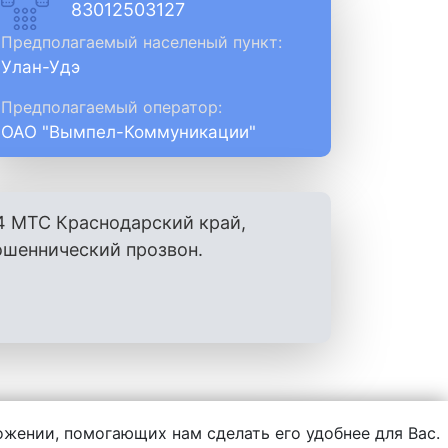
83012503127
Предполагаемый населеный пункт:
Улан-Удэ
Предполагаемый оператор:
ОАО "Вымпел-Коммуникации"
4 МТС Краснодарский край,
ошеннический прозвон.
ложении, помогающих нам сделать его удобнее для Вас.
нформации, написанной пользователями.