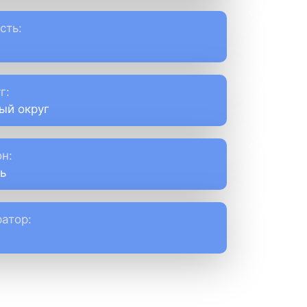
сть:
г:
ый округ
н:
ь
атор: