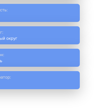
сть:
г:
ый округ
н:
ь
атор: