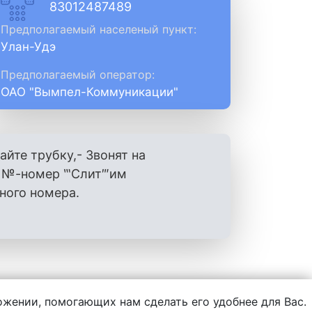
83012487489
Предполагаемый населеный пункт:
Улан-Удэ
Предполагаемый оператор:
ОАО "Вымпел-Коммуникации"
айте трубку,- Звонят на
ш №-номер ‷Слит‴им
ного номера.
ложении, помогающих нам сделать его удобнее для Вас.
нформации, написанной пользователями.