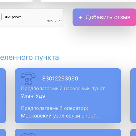
Добавить отзыв
еленного пункта
83012293960
Предполагаемый населеный пункт:
Улан-Удэ
Предполагаемый оператор:
Московский узел связи энерг...