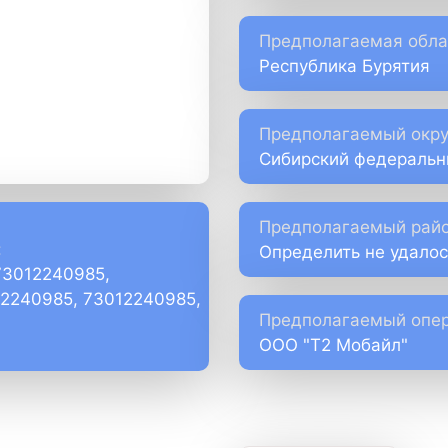
Предполагаемая обла
Республика Бурятия
Предполагаемый окру
Сибирский федеральн
Предполагаемый райо
:
Определить не удалос
73012240985,
)2240985, 73012240985,
Предполагаемый опер
ООО "Т2 Мобайл"