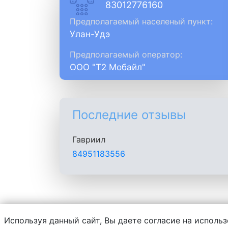
83012776160
Предполагаемый населеный пункт:
Улан-Удэ
Предполагаемый оператор:
ООО "Т2 Мобайл"
Последние отзывы
Гавриил
84951183556
Используя данный сайт, Вы даете согласие на использ
Администрация сайта не несет ответств