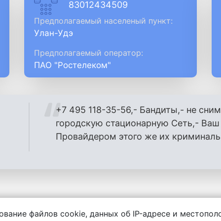
83012434509
Предполагаемый населеный пункт:
Улан-Удэ
Предполагаемый оператор:
ПАО "Ростелеком"
+7 495 118-35-56,- Бандиты,- не сним
городскую стационарную Сеть,- Ва
Провайдером этого же их криминаль
ование файлов cookie, данных об IP-адресе и местопо
енности за содержание комментариев, любой другой и