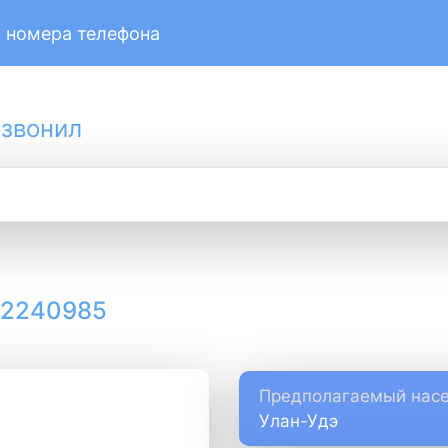
 номера телефона
 звонил
12240985
Предполагаемый насе
Улан-Удэ