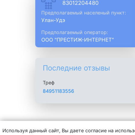
83012204480
Предполагаемый населеный пункт:
Улан-Удэ
Предполагаемый оператор:
ООО "ПРЕСТИЖ-ИНТЕРНЕТ"
Последние отзывы
Треф
84951183556
Используя данный сайт, Вы даете согласие на использ
Администрация сайта не несет ответств