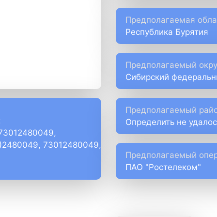
Предполагаемая обла
Республика Бурятия
Предполагаемый окру
Сибирский федеральн
Предполагаемый райо
:
Определить не удалос
+73012480049,
1)2480049, 73012480049,
Предполагаемый опер
ПАО "Ростелеком"