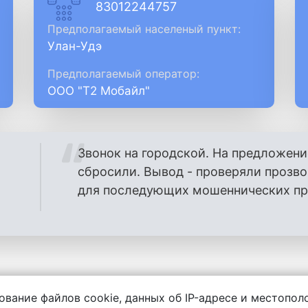
83012244757
Предполагаемый населеный пункт:
Улан-Удэ
Предполагаемый оператор:
ООО "Т2 Мобайл"
Звонок на городской. На предложени
сбросили. Вывод - проверяли прозв
для последующих мошеннических проз
ование файлов cookie, данных об IP-адресе и местопо
енности за содержание комментариев, любой другой и