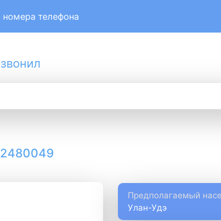
 номера телефона
 звонил
12480049
Предполагаемый насе
Улан-Удэ