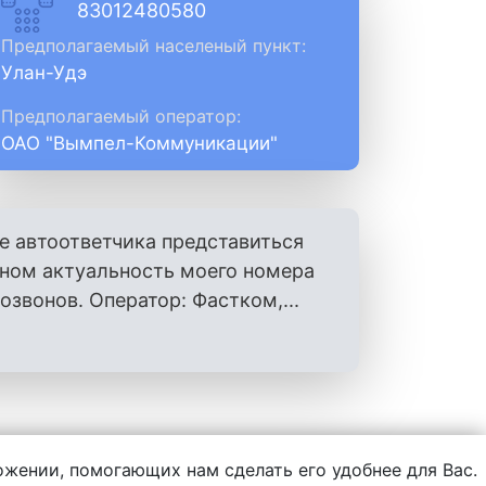
83012480580
Предполагаемый населеный пункт:
Улан-Удэ
Предполагаемый оператор:
ОАО "Вымпел-Коммуникации"
е автоответчика представиться
оном актуальность моего номера
вонов. Оператор: Фастком,...
ложении, помогающих нам сделать его удобнее для Вас.
нформации, написанной пользователями.