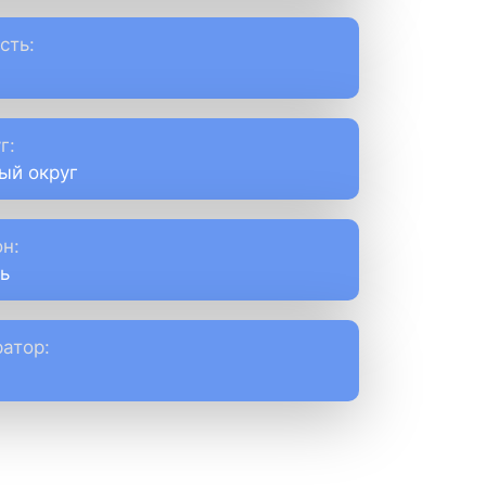
сть:
г:
ый округ
н:
ь
атор: