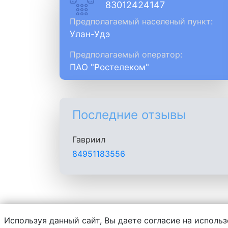
83012424147
Предполагаемый населеный пункт:
Улан-Удэ
Предполагаемый оператор:
ПАО "Ростелеком"
Последние отзывы
Гавриил
84951183556
Используя данный сайт, Вы даете согласие на использ
Администрация сайта не несет ответств