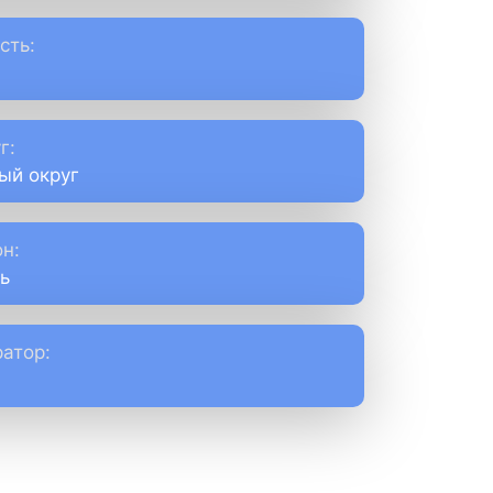
сть:
г:
ый округ
н:
ь
атор: