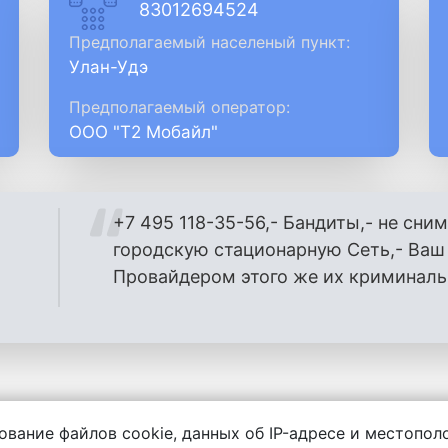
83012694524
Предполагаемый населеный пункт:
Улан-Удэ
Предполагаемый оператор:
ООО "Т2 Мобайл"
+7 495 118-35-56,- Бандиты,- не сним
городскую стационарную Сеть,- Ва
Провайдером этого же их криминаль
ование файлов cookie, данных об IP-адресе и местопо
енности за содержание комментариев, любой другой и