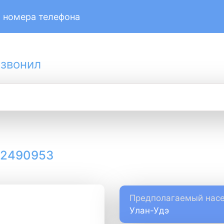
 номера телефона
 звонил
12490953
Предполагаемый насе
Улан-Удэ