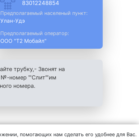
83012248854
Предполагаемый населеный пункт:
Улан-Удэ
Предполагаемый оператор:
ООО "Т2 Мобайл"
айте трубку,- Звонят на
ш №-номер ‷Слит‴им
ного номера.
ложении, помогающих нам сделать его удобнее для Вас.
нформации, написанной пользователями.