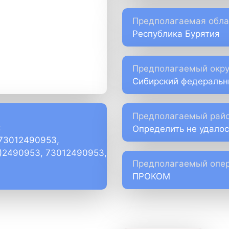
Предполагаемая обла
Республика Бурятия
Предполагаемый окру
Сибирский федеральн
Предполагаемый райо
:
Определить не удалос
+73012490953,
1)2490953, 73012490953,
Предполагаемый опер
ПРОКОМ