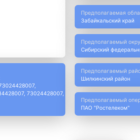
Предполагаемая обла
Забайкальский край
Предполагаемый окру
Сибирский федеральн
Предполагаемый райо
:
Шилкинский район
+73024428007,
)4428007, 73024428007,
Предполагаемый опер
ПАО "Ростелеком"