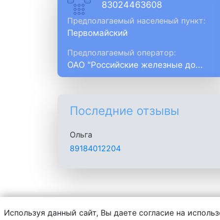
83024463608
Предполагаемый населеный пункт:
Первомайский
Предполагаемый оператор:
ОАО "Российские железные до...
Последние отзывы
Ольга
89184012204
Используя данный сайт, Вы даете согласие на использ
Администрация сайта не несет ответств