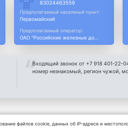
83024463559
Предполагаемый населеный пункт:
Первомайский
Предполагаемый оператор:
ОАО "Российские железные до...
Входящий звонок от +7 918 401-22-0
номер незнакомый, регион чужой, м
ование файлов cookie, данных об IP-адресе и местопо
енности за содержание комментариев, любой другой и