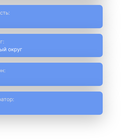
сть:
г:
ый округ
н:
атор: