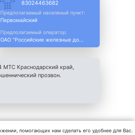
83024463682
Предполагаемый населеный пункт:
Первомайский
Предполагаемый оператор:
ОАО "Российские железные до...
4 МТС Краснодарский край,
ошеннический прозвон.
ложении, помогающих нам сделать его удобнее для Вас.
нформации, написанной пользователями.