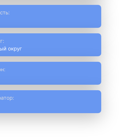
сть:
г:
ый округ
н:
атор: