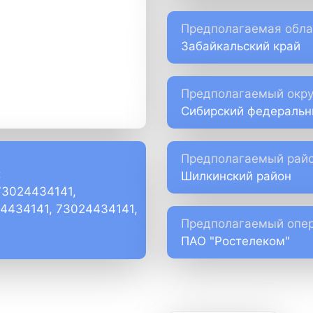
Предполагаемая обла
Забайкальский край
Предполагаемый окру
Сибирский федеральн
Предполагаемый райо
:
Шилкинский район
73024434141,
)4434141, 73024434141,
Предполагаемый опер
ПАО "Ростелеком"