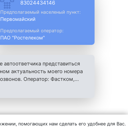
83024434146
Предполагаемый населеный пункт:
Первомайский
Предполагаемый оператор:
ПАО "Ростелеком"
е автоответчика представиться
оном актуальность моего номера
вонов. Оператор: Фастком,...
ложении, помогающих нам сделать его удобнее для Вас.
нформации, написанной пользователями.