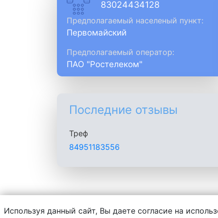
83024434128
Предполагаемый населеный пункт:
Первомайский
Предполагаемый оператор:
ПАО "Ростелеком"
Последние отзывы
Треф
84951183556
Используя данный сайт, Вы даете согласие на использ
Администрация сайта не несет ответств