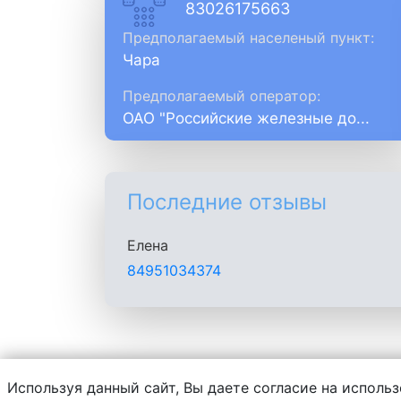
83026175663
Предполагаемый населеный пункт:
Чара
Предполагаемый оператор:
ОАО "Российские железные до...
Последние отзывы
Елена
84951034374
Используя данный сайт, Вы даете согласие на использ
Администрация сайта не несет ответств