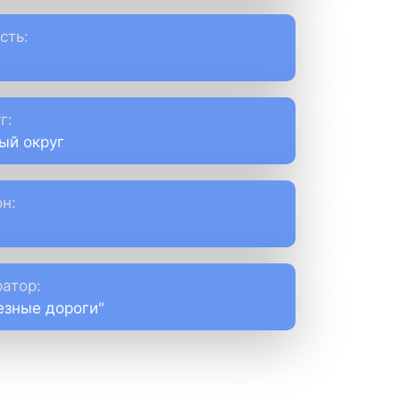
сть:
г:
ый округ
н:
атор:
езные дороги"