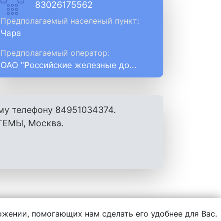
83026175562
Предполагаемый населеный пункт:
Чара
Предполагаемый оператор:
ОАО "Российские железные до...
му телефону 84951034374.
ЕМЫ, Москва.
ложении, помогающих нам сделать его удобнее для Вас.
нформации, написанной пользователями.