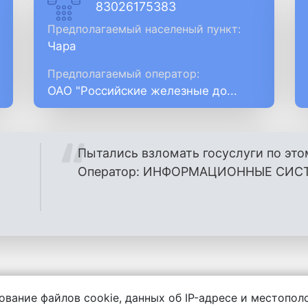
83026175383
Предполагаемый населеный пункт:
Чара
Предполагаемый оператор:
ОАО "Российские железные до...
Пытались взломать госуслуги по это
Оператор: ИНФОРМАЦИОННЫЕ СИСТ
ование файлов cookie, данных об IP-адресе и местопо
енности за содержание комментариев, любой другой и