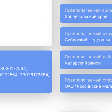
Предполагаемая обла
Забайкальский край
Предполагаемый окру
Сибирский федеральн
Предполагаемый райо
:
Каларский район
73026172564,
)6172564, 73026172564,
Предполагаемый опер
ОАО "Российские жел