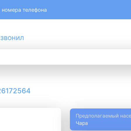
 номера телефона
 звонил
26172564
Предполагаемый насе
Чара