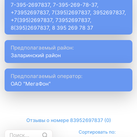
7-395-2697837, 7-395-269-78-37,
+73952697837, 7(395)2697837, 3952697837,
+7(395)2697837, 73952697837,
8(395)2697837, 8 395 269 78 37
Предполагаемый район:
Заларинский район
Предполагаемый оператор:
ОАО "МегаФон"
Отзывы о номере 83952697837 (0)
Сортировать по: