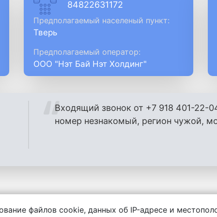
84822631172
Предполагаемый населеный пункт:
Тверь
Предполагаемый оператор:
ООО "Нэт Бай Нэт Холдинг"
Входящий звонок от +7 918 401-22-0
номер незнакомый, регион чужой, м
ование файлов cookie, данных об IP-адресе и местопо
енности за содержание комментариев, любой другой и