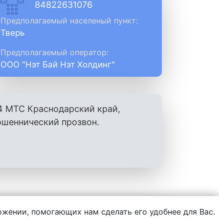
84822631076
Предполагаемый населеный пункт:
Тверь
Предполагаемый оператор:
ООО "Нэт Бай Нэт Холдинг"
4 МТС Краснодарский край,
ошеннический прозвон.
ложении, помогающих нам сделать его удобнее для Вас.
нформации, написанной пользователями.