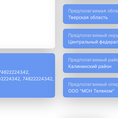
Предполагаемая обла
Тверская область
Предполагаемый окру
Центральный федерал
Предполагаемый райо
:
Калининский район
74822224342,
)2224342, 74822224342,
Предполагаемый опер
ООО "МСН Телеком"