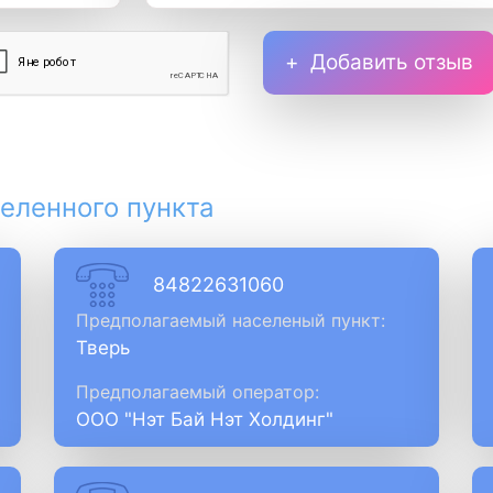
Добавить отзыв
еленного пункта
84822631060
Предполагаемый населеный пункт:
Тверь
Предполагаемый оператор:
ООО "Нэт Бай Нэт Холдинг"