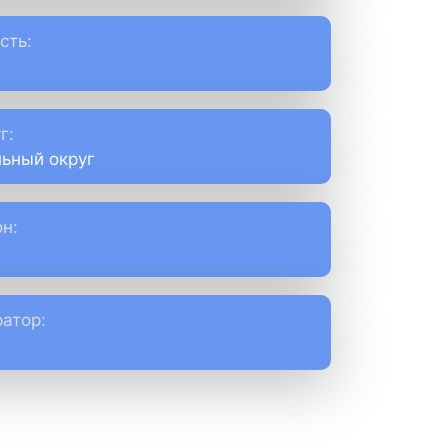
сть:
г:
ьный округ
н:
атор: