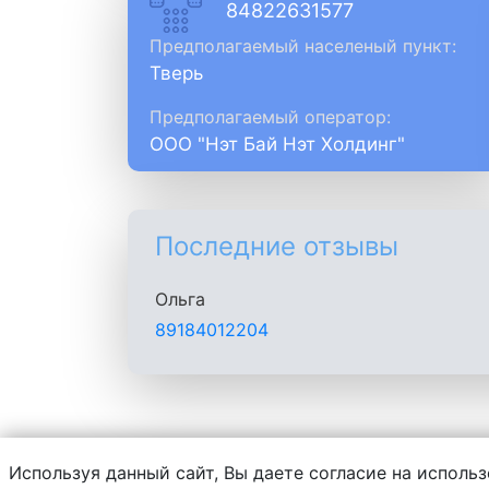
84822631577
Предполагаемый населеный пункт:
Тверь
Предполагаемый оператор:
ООО "Нэт Бай Нэт Холдинг"
Последние отзывы
Ольга
89184012204
Используя данный сайт, Вы даете согласие на использ
Администрация сайта не несет ответств