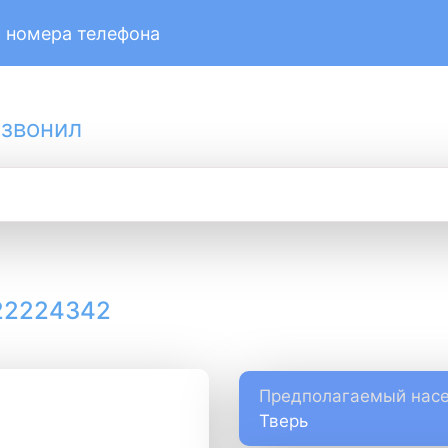
 номера телефона
 звонил
22224342
Предполагаемый насе
Тверь