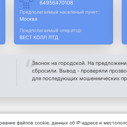
84956470108
Предполагаемый населеный пункт:
Москва
Предполагаемый оператор:
ВЕСТ КОЛЛ ЛТД
Звонок на городской. На предложени
сбросили. Вывод - проверяли прозв
для последующих мошеннических проз
ование файлов cookie, данных об IP-адресе и местопо
енности за содержание комментариев, любой другой и