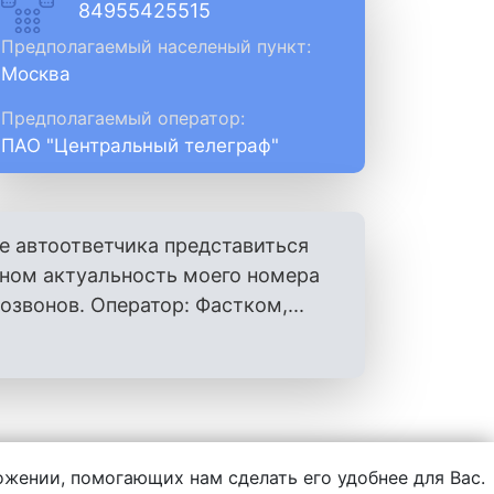
84955425515
Предполагаемый населеный пункт:
Москва
Предполагаемый оператор:
ПАО "Центральный телеграф"
е автоответчика представиться
оном актуальность моего номера
вонов. Оператор: Фастком,...
ложении, помогающих нам сделать его удобнее для Вас.
нформации, написанной пользователями.