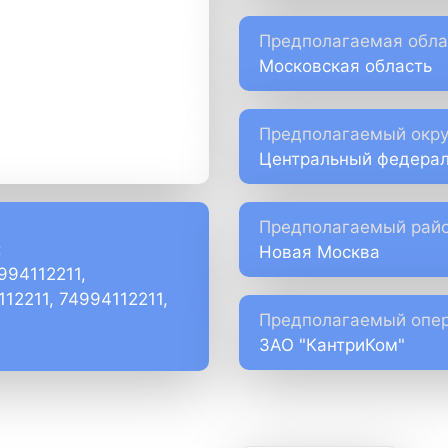
Предполагаемая обла
Московская область
Предполагаемый окру
Центральный федерал
Предполагаемый райо
:
Новая Москва
994112211,
112211, 74994112211,
Предполагаемый опер
ЗАО "КантриКом"