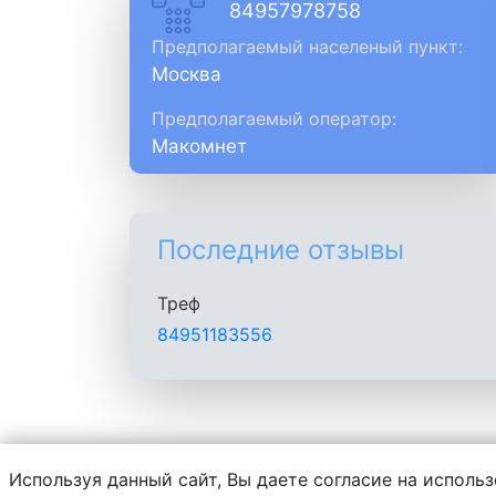
84957978758
Предполагаемый населеный пункт:
Москва
Предполагаемый оператор:
Макомнет
Последние отзывы
Треф
84951183556
Используя данный сайт, Вы даете согласие на использ
Администрация сайта не несет ответств