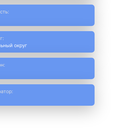
сть:
г:
ьный округ
н:
атор: