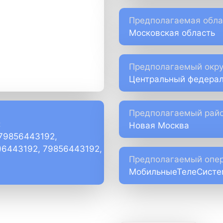
Предполагаемая обла
Московская область
Предполагаемый окру
Центральный федерал
Предполагаемый райо
:
Новая Москва
+79856443192,
)6443192, 79856443192,
Предполагаемый опер
МобильныеТелеСист