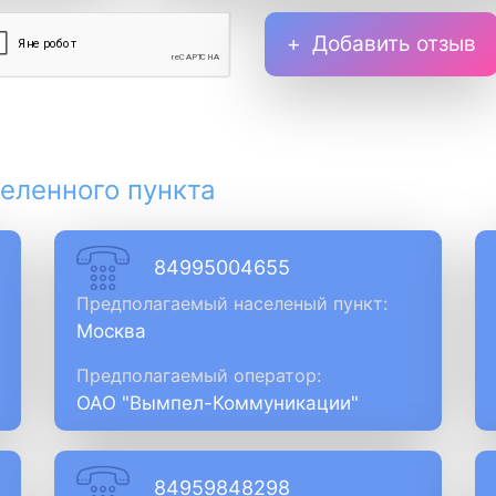
Добавить отзыв
еленного пункта
84995004655
Предполагаемый населеный пункт:
Москва
Предполагаемый оператор:
ОАО "Вымпел-Коммуникации"
84959848298