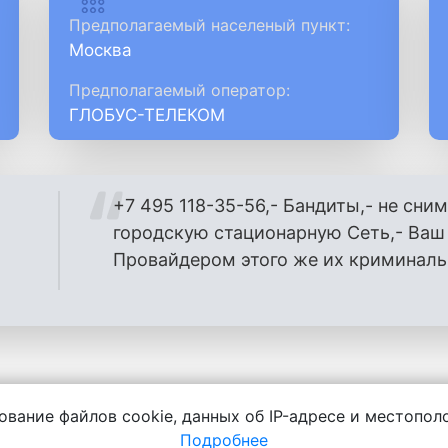
Предполагаемый населеный пункт:
Москва
Предполагаемый оператор:
ГЛОБУС-ТЕЛЕКОМ
+7 495 118-35-56,- Бандиты,- не сним
городскую стационарную Сеть,- Ва
Провайдером этого же их криминаль
ование файлов cookie, данных об IP-адресе и местопо
енности за содержание комментариев, любой другой и
Подробнее
язуется не нарушать законодательство. Для удаления 