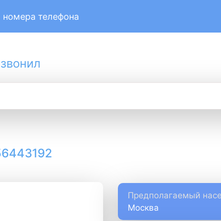
 номера телефона
 звонил
56443192
Предполагаемый насе
Москва