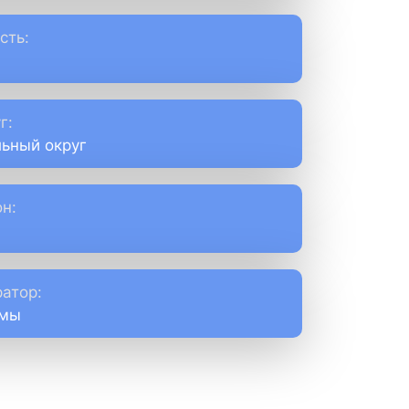
сть:
г:
ьный округ
н:
атор:
емы