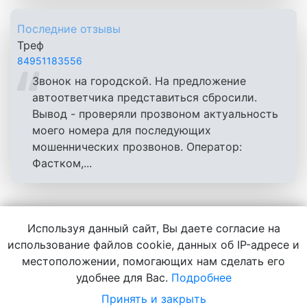
Последние отзывы
Треф
84951183556
Звонок на городской. На предложение
автоответчика представиться сбросили.
Вывод - проверяли прозвоном актуальность
моего номера для последующих
мошеннических прозвонов. Оператор:
Фастком,...
Используя данный сайт, Вы даете согласие на
использование файлов cookie, данных об IP-адресе и
Администрация сайта не несет ответственности за
местоположении, помогающих нам сделать его
содержание комментариев, любой другой
удобнее для Вас.
Подробнее
информации, написанной пользователями.
Публикуя комментарий, пользователь обязуется не
Принять и закрыть