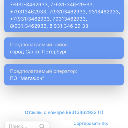
7-931-3462933, 7-931-346-29-33,
+79313462933, 7(931)3462933, 9313462933,
+7(931)3462933, 79313462933,
8(931)3462933, 8 931 346 29 33
Предполагаемый район:
город Санкт-Петербург
Предполагаемый оператор:
ПО "МегаФон"
Отзывы о номере 89313462933 (1)
Сортировать по: