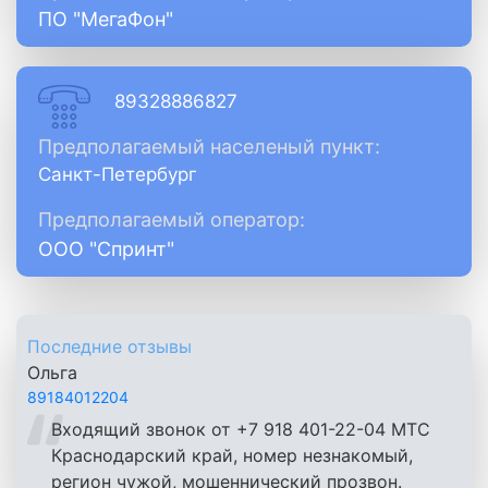
ПО "МегаФон"
89328886827
Предполагаемый населеный пункт:
Санкт-Петербург
Предполагаемый оператор:
ООО "Спринт"
Последние отзывы
Ольга
89184012204
Входящий звонок от +7 918 401-22-04 МТС
Краснодарский край, номер незнакомый,
регион чужой, мошеннический прозвон.